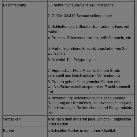
Beschreibung
1. Thema: Schaum-Seifen-Pumpflasche
2. Größe: 33/410 Schaumseifenpumpe
3. Schließungsart: Standardschraubenartiges mit
Faden
4. Prozess: Silkscreendrucken, heiß-Stempeln, etc.
5. Farbe: Irgendeine Einspritzungsfarbe, wie Sie
wünschen
6. Material: Pp.-Polypropylen
7. Eigenschaft: Nicht Fleck, in hohem Grade
versiegelt und Durchsickern - Verhinderung
8. Proben geben für allgemeine Farben wie
weißes/Schwarzes/transparentes, Fracht sammelt
frei.
9.
Anwendung:
Verwendet für die schäumende
Reinigung des Kremeises, Handwäscheflüssigkeit,
Gesichtsreiniger, Rasierschaum und Babyprodukte,
etc.
Verpacken
eins nach dem anderen jede Schicht- + opptasche
jeder Karton
Karton
5 Schichten Karton in der hohen Qualität