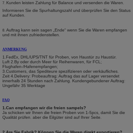
Kunden leisten Zahlung für Balance und versenden die Waren.
7.
Informieren Sie die Spurhaltungszahl und überprüfen Sie den Status
auf Kunden.
Auftrag kann sein sagen „Ende“ wenn Sie die Waren empfangen
8.
und mit ihnen zufriedenstellen.
ANMERKUNG
1.FedEx, DHL/UPS/TNT für Proben, von Haustür zu Haustür.
Luft 2.By oder durch Meer für Reihenwaren, für FCL;
Flughafen-/Hafenempfangen;
3.Customers, das Spediteure spezifizieren oder verkäufliches.
Zeit 4.Delivery: Probeauftrag: Auftrag das auf Lager versendet
innerhalb 24 Stunden nach Zahlung. Kundengebundener Auftrag:
Ungefähr 35 Werktage
FAQ
1.Can empfangen wir die freien sampels?
Ja schicken wir Ihnen die freien Proben von 1-5pcs, damit Sie die
Qualität prüfen. aber die Eilgüter sind auf Ihrer Seite.
2.Are Sie Fabrik? Können Sie die Waren direkt exportieren?