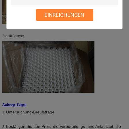
EINREICHUNGEN
Plastikflasche:
Auftrags-Folgen
Untersuchung-Berufsfrage.
1.
Bestätigen Sie den Preis, die Vorbereitungs- und Anlaufzeit, die
2.