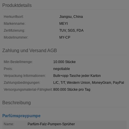
Produktdetails
Herkunftsort:
Jiangsu, China
Markenname:
MEYI
Zertifizierung:
TUV, SGS, FDA
Modellnummer:
MY-CP
Zahlung und Versand AGB
Min Bestellmenge:
10.000 Stücke
Preis:
negotiable
Verpackung Informationen:
Bulk+opp-Tasche jeder Karton
Zahlungsbedingungen:
L/C, T/T, Western Union, MoneyGram, PayPal
Versorgungsmaterial-Fähigkeit:
800.000 Stücke pro Tag
Beschreibung
Parfümspraypumpe
Name:
Parfüm-Falz-Pumpen-Sprüher