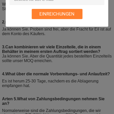
Wir sind eine industrielle Fertigungsfabrik, die in Jiangyin-
Stadt fand.
EINREICHUNGEN
2.Can erhalten wir Ihre freien Proben?
Ja können Sie. Proben sind frei, aber die Fracht für Eil ist auf
dem Konto des Käufers.
3.Can kombinieren wir viele Einzelteile, die in einem
Behälter in meinem ersten Auftrag sortiert werden?
Ja können Sie. Aber die Quantität jedes bestellten Einzelteils
sollte unser MOQ erreichen.
4.What über die normale Vorbereitungs- und Anlaufzeit?
Es ist herum 25-30 Tage, nachdem es die Ablagerung
empfangen hat.
Arten 5.What von Zahlungsbedingungen nehmen Sie
an?
Normalerweise sind die Zahlungsbedingungen, die wir