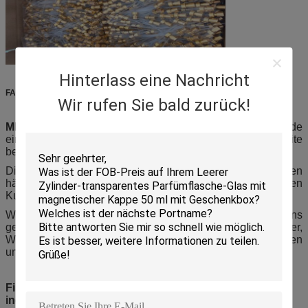
Hinterlass eine Nachricht
FAQ:
Wir rufen Sie bald zurück!
MEYI VERPACKEN
versteht, dass manchmal Sie gerade
eine einfache Frage haben, die durch die Website
beantwortet werden sollte, aber nicht sind.
Dieses verwirklichend, haben wir versucht, die meisten
häufigsten Fragen zusammenzufügen, die wir von unseren
Kunden auf der ganzen Erde erhalten.
Wenn Ihre Frage nicht hier beantwortet wird, können Sie uns
gebührenfrei immer anrufen bei 0086-510-86562585, oder,
WhatsApp 0086-13861642099 und einen zu verwenden
unserer Vertriebsmitarbeiter ist glücklich, Ihnen zu helfen.
Firma 1.Your ist eine transactional Firma oder eine
industrielle Fertigungsfabrik?