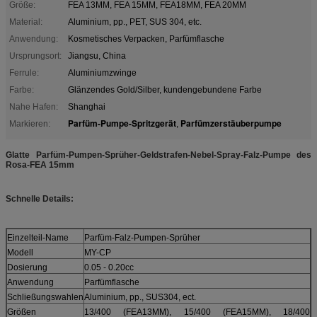
Größe:
FEA 13MM, FEA 15MM, FEA18MM, FEA 20MM
Material:
Aluminium, pp., PET, SUS 304, etc.
Anwendung:
Kosmetisches Verpacken, Parfümflasche
Ursprungsort:
Jiangsu, China
Ferrule:
Aluminiumzwinge
Farbe:
Glänzendes Gold/Silber, kundengebundene Farbe
Nahe Hafen:
Shanghai
Parfüm-Pumpe-Spritzgerät
Parfümzerstäuberpumpe
Markieren:
,
Glatte Parfüm-Pumpen-Sprüher-Geldstrafen-Nebel-Spray-Falz-Pumpe des
Rosa-FEA 15mm
Schnelle Details:
Einzelteil-Name
Parfüm-Falz-Pumpen-Sprüher
Modell
MY-CP
Dosierung
0.05 - 0.20cc
Anwendung
Parfümflasche
Schließungswahlen
Aluminium, pp., SUS304, ect.
Größen
13/400 (FEA13MM), 15/400 (FEA15MM), 18/400