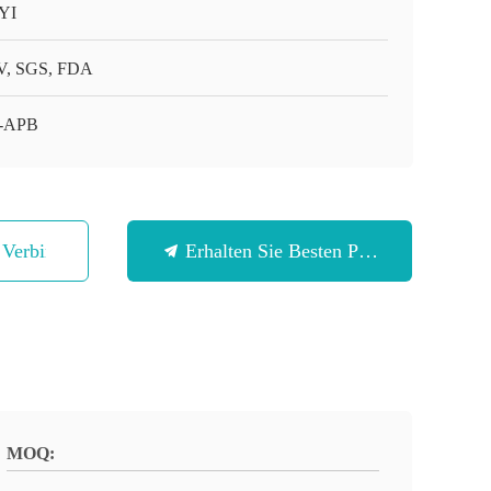
YI
, SGS, FDA
-APB
n Verbindung
Erhalten Sie Besten Preis
MOQ: