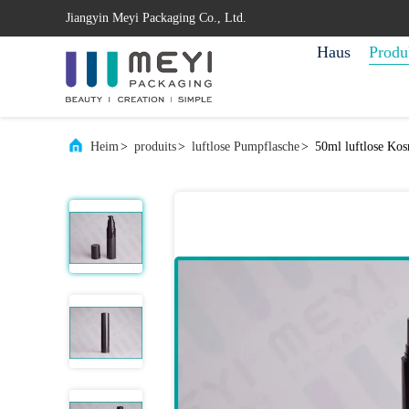
Jiangyin Meyi Packaging Co., Ltd.
Haus
Produ
Heim
>
produits
>
luftlose Pumpflasche
>
50ml luftlose Ko