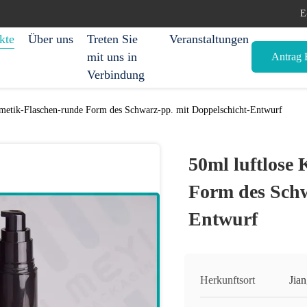
E
kte
Über uns
Treten Sie
Veranstaltungen
mit uns in
Antrag E
Verbindung
smetik-Flaschen-runde Form des Schwarz-pp. mit Doppelschicht-Entwurf
50ml luftlose
Form des Schw
Entwurf
Herkunftsort
Jia