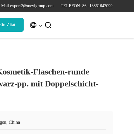
-Mail export2@meyigroup.com
TELEFON: 86--13861642099


in Zitat
 Kosmetik-Flaschen-runde
arz-pp. mit Doppelschicht-
ngsu, China