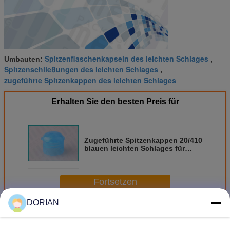
Spitzenflaschenkapseln des leichten Schlages
Umbauten:
,
Spitzenschließungen des leichten Schlages
,
zugeführte Spitzenkappen des leichten Schlages
Erhalten Sie den besten Preis für
Zugeführte Spitzenkappen 20/410
blauen leichten Schlages für
Handwäsche-
Flüssigkeit/Desinfektionsmittel
Fortsetzen
DORIAN
Spitzenkappe des leichten Schlages
Mehr