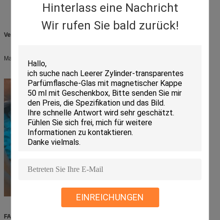
Hinterlass eine Nachricht
Verwendet für alle Arten Behälter in den verschiedenen Materialien
Wir rufen Sie bald zurück!
Verpacken
Massenverpackung mit dem Versiegeln von OPP-Tasche:
EINREICHUNGEN
FAQ: