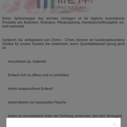
Diese Spitzenkappe des leichten Schlages ist für tägliche kosmetische
Produkte wie Badlotion, Shampoo, Pflegespülung, Handwäscheflüssigkeit, etc.
weit verbreitet.
Sortieren Sie verfügbares von 15mm - 37mm, können wir kundengebundene
Größen für unsere Kunden frei entwickeln, wenn Quantitätsbedarf genug groß
ist.
recyclebare pp. materiell
Einfach sich zu öffnen und zu schließen
Hoher leakproofness Entwurf
anwendbarer zur squeezable Flasche
Indem es verschiedene Arten der Dichtung verwendet, wird das Versiegeln
eine einfache Sache