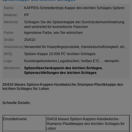
Name:
KAPPEN-Schmetterlings-Kappe des leichten Schlages Spitzen
Material:
PP
Merkmal:
Schlagen Sie die Spitzenkappe der Durchsickernverhinderung
weit verbreitet für kosmetische Flaschen
Farbe:
Irgendeine Farbe, wie Sie wünschen
Größe:
20/410
Anwendung:
Verwendet für Haarpflegeprodukte, Handwäscheflüssigkeit, etc.
MOQ:
Spitzen-Kappe 10.000 PC leichten Schlages
Logo:
Kundengebundenes Logodrucken, heißes ETC… stempeln.
Spitzenflaschenkapseln des leichten Schlages
Markieren:
,
Spitzenschließungen des leichten Schlages
20/410 blaues Spitzen-Kappen-Handwäsche-Shampoo-Plastikkappe des
leichten Schlages für Lotion
Schnelle Details:
Einzelteilname
20/410 blaues Spitzen-Kappen-Handwäsche-
Shampoo-Plastikkappe des leichten Schlages für
Lotion