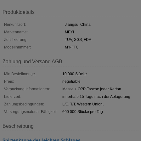
Produktdetails
Herkunftsort:
Jiangsu, China
Markenname:
MEYI
Zertifizierung:
TUV, SGS, FDA
Modellnummer:
MY-FTC
Zahlung und Versand AGB
Min Bestellmenge:
10.000 Stücke
Preis:
negotiable
Verpackung Informationen:
Masse + OPP-Tasche jeder Karton
Lieferzeit:
innerhalb 15 Tage nach der Ablagerung
Zahlungsbedingungen:
L/C, T/T, Western Union,
Versorgungsmaterial-Fähigkeit:
600.000 Stücke pro Tag
Beschreibung
Spitzenkappe des leichten Schlages