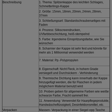
Beschreibung
1. Thema: Spitzenkappe des leichten Schlages,
Schmetterlings-Kappe
2. Größe: 15mm, 18mm, 20mm, 24mm, 28mm,
37mm
3. Schließungsart: Standardschraubenartiges mit
Faden
4. Prozess: Silkscreendrucken,
UVfarbbeschichtung, heiß-stempelnd
5. Farbe: Irgendeine Einspritzungsfarbe, wie Sie
wünschen
6. Scharnier der Kappe ist sehr fest und könnte für
mehr als 1 Millionmal verwendet werden
7. Material: Pp.-Polypropylen
8. Eigenschaft: Nicht Fleck, in hohem Grade
versiegelt und Durchsickern - Verhinderung
9. Thermische Dichtung kann innerhalb der Kappe
hinzugefügt werden, die für Flaschen in jedem
möglichem Material benutzt wird
10. Proben geben für allgemeine Farben wie weiße
schwarze Farbe, Fracht sammelt frei.
11.
Anwendung:
Verwendet für Haarpflegeprodukte,
Handwäscheflüssigkeit, Desinfektionsmittel, etc.
Verpacken
Massen- Verpackung in einer Siegel-opp Tasche