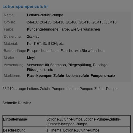
Lotionspumpenzufuhr
Name:
Lotions-Zufuhr-Pumpe
Größe:
24/410; 20/415, 24/410, 28/400, 28/410, 28/415, 33/410
Farbe:
Kundengebundene Farbe, wie Sie wünschen
Dosierung:
2cc-4cc
Material:
Pp., PET, SUS 304, etc.
Badrohrlänge:
Entsprechend Ihnen Flasche, wie Sie wünschen
Marke:
Meyi
Anwendung:
Verwendet für Shampoo, Pflegespülung, Duschgel,
Flüssigseife, etc.
Plastikpumpen-Zufuhr
Lotionszufuhr-Pumpenersatz
Markieren:
,
28/410 orange Lotions-Zufuhr-Pumpen-Lotions-Pumpen-Zufuhr-Pumpe
Schnelle Details:
Einzelteilname
Lotions-Zufuhr-Pumpe/Lotions-Pumpe/Zufuhr-
Pumpe/Shampoo-Pumpe
Beschreibung
1. Thema: Lotions-Zufuhr-Pumpe