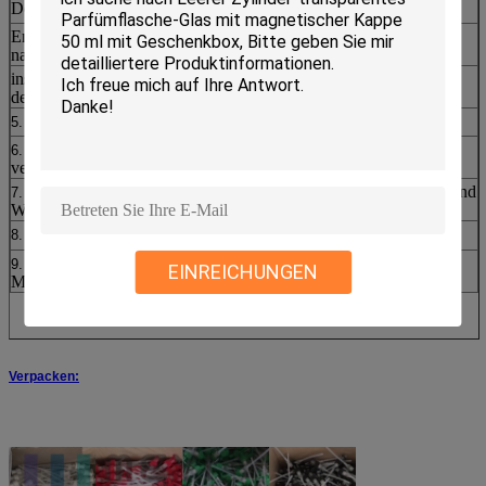
Dosierung 2.Different vom samll 0.5cc zu großem 30cc.
Entwurf 3.Ergonomic in Form Auslöseramerikanischen
nationalstandards liefert das bequeme Gebrauchsglauben.
inside&outside 4.Popular Frühlingsstruktur erfüllt die Bedingung
des Kunden.
Linksrechts und Schraube schließen Sie unten System zu.
5.
Verschiedene Schließungswahlen und -form, die Verfahren
6.
verarbeitet.
Spezielles Strukturgestaltungsprinzip machen Pumpe sicherer und
7.
Wind unter Verwendung.
Klippwahlen.
8.
Volle Selbst-versammlung und Untersuchung von von
9.
EINREICHUNGEN
Maschinengarantie-Leistungsfähigkeit und -qualität
Verpacken: