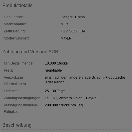
Produktdetails
Herkunftsort:
Jiangsu, China
Markenname:
MEYI
Zertifizierung:
TUV, SGS, FDA
Modellnummer:
MY-LP
Zahlung und Versand AGB
Min Bestellmenge:
10.000 Stücke
Preis:
negotiable
Verpackung
eins nach dem anderen jede Schicht- + opptasche
jeder Karton
Informationen:
Lieferzeit:
25 - 30 Tage
Zahlungsbedingungen:
L/C, T/T, Western Union, , PayPal
Versorgungsmaterial-
200.000 Stücke pro Tag
Fähigkeit:
Beschreibung