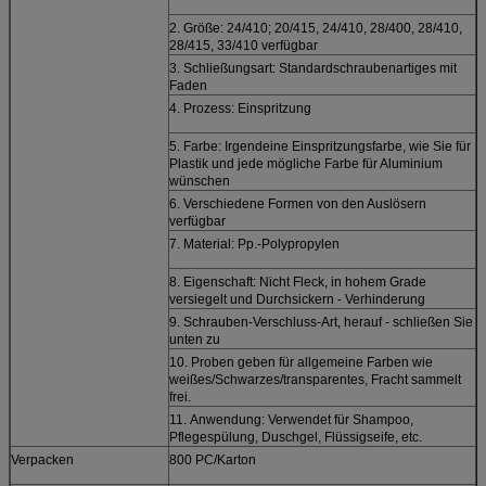
2. Größe: 24/410; 20/415, 24/410, 28/400, 28/410,
28/415, 33/410 verfügbar
3. Schließungsart: Standardschraubenartiges mit
Faden
4. Prozess: Einspritzung
5. Farbe: Irgendeine Einspritzungsfarbe, wie Sie für
Plastik und jede mögliche Farbe für Aluminium
wünschen
6. Verschiedene Formen von den Auslösern
verfügbar
7. Material: Pp.-Polypropylen
8. Eigenschaft: Nicht Fleck, in hohem Grade
versiegelt und Durchsickern - Verhinderung
9. Schrauben-Verschluss-Art, herauf - schließen Sie
unten zu
10. Proben geben für allgemeine Farben wie
weißes/Schwarzes/transparentes, Fracht sammelt
frei.
11.
Anwendung:
Verwendet für Shampoo,
Pflegespülung, Duschgel, Flüssigseife, etc.
Verpacken
800 PC/Karton