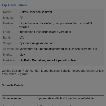
Lip Balm Tubes
Name:
Nettes Lippenbalsamrohr
Material:
PP
Merkmal:
Lippenbalsamrohr einfach, und populäre Form ausgefüllt zu
werden
Farbe:
Irgendeine Einspritzungsfarbe verfügbar
Band:
17g
Shape:
Zylinderförmige runde Form
Anwendung:
Verwendet für Lippenbalsamprodukte, Lichtschutzcreme, etc.
Marke:
Meyi
Lip Balm Container
leere Lippenstiftrohre
Markieren:
,
weißes Balsam-Rohr-Runden-Lippenbalsam-Behälter-desodorierenden Mittels
des Lippen17g Rohr
Schnelle Details:
Einzelteilname
Lippenbalsam-Rohr-/Lippenbalsam-Behälter