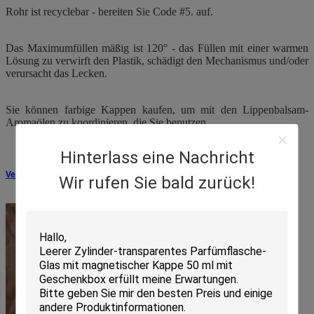
Rohr ist recyclebar - bereiten Sie Code #5. auf.
Das Maximumfüllen mäßig ist 120° - das Füllen mit einer warmen
Lösung zu verwirft den Plastik, schädigt den Mechanismus und/oder
verursacht das Lecken.
Sie können farbige Kappen kaufen, um mit den Lippenbalsam-
Aromaölen zu koordinieren, die Sie benutzen.
Hinterlass eine Nachricht
Verpacken
Wir rufen Sie bald zurück!