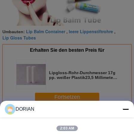
Lip Balm Container
leere Lippenstiftrohre
Umbauten:
,
,
Lip Gloss Tubes
Erhalten Sie den besten Preis für
Lipgloss-Rohr-Durchmesser 17g
pp. weißer Plastik23,5 Millimeter
mit kleinem im Taschenformat
Fortsetzen
DORIAN
Lip Balm Tubes
Mehr
2:03 AM