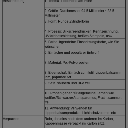
Beschreibung
1. Thema: Lippenbalsam-Rohr
2. Größe: Durchmesser 94,5 Millimeter * 23,5
Millimeter
3. Form: Runde Zylinderform
4. Prozess: Silkscreendrucken, Kennzeichnung,
UVfarbbeschichtung, heißes Stempeln, usw.
5. Farbe: Irgendeine Einspritzungsfarbe, wie Sie
wünschen
6. Einfacher und populärer Entwurf
7. Material: Pp.-Polypropylen
8. Eigenschaft: Einfach zum fufill Lippenbalsam in
ihm, populäre Art
9. Safe, säubern und BPA frei.
10. Proben geben für allgemeine Farben wie
weißes/Schwarzes/transparentes, Fracht sammelt
frei.
11.
Anwendung:
Verwendet für
Lippenbalsamprodukte, Lichtschutzcreme, etc.
Verpacken
Rohr, das eins nach dem anderen im Karton,
Kappenmasse verpackt im Karton sitzt.