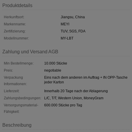
Produktdetails
Herkunftsort:
Jiangsu, China
Markenname:
MEYI
Zertifizierung:
TUV, SGS, FDA
Modellnummer:
MY-LBT
Zahlung und Versand AGB
Min Bestellmenge:
10.000 Stücke
Preis:
negotiable
Verpackung
Eins nach dem anderen im Auftrag + IN OPP-Tasche
jeder Karton
Informationen:
Lieferzeit:
Innerhalb 20 Tage nach der Ablagerung
Zahlungsbedingungen:
L/C, T/T, Western Union, MoneyGram
Versorgungsmaterial-
600.000 Stücke pro Tag
Fähigkeit:
Beschreibung