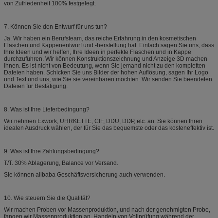
von Zufriedenheit 100% festgelegt.
7. Können Sie den Entwurf für uns tun?
Ja. Wir haben ein Berufsteam, das reiche Erfahrung in den kosmetischen
Flaschen und Kappenentwurf und -herstellung hat. Einfach sagen Sie uns, dass
Ihre Ideen und wir helfen, Ihre Ideen in perfekte Flaschen und in Kappe
durchzuführen. Wir können Konstruktionszeichnung und Anzeige 3D machen
Ihnen. Es ist nicht von Bedeutung, wenn Sie jemand nicht zu den kompletten
Dateien haben. Schicken Sie uns Bilder der hohen Auflösung, sagen Ihr Logo
und Text und uns, wie Sie sie vereinbaren möchten. Wir senden Sie beendeten
Dateien für Bestätigung.
8. Was ist Ihre Lieferbedingung?
Wir nehmen Exwork, UHRKETTE, CIF, DDU, DDP, etc. an. Sie können Ihren
idealen Ausdruck wählen, der für Sie das bequemste oder das kosteneffektiv ist.
9. Was ist Ihre Zahlungsbedingung?
T/T. 30% Ablagerung, Balance vor Versand.
Sie können alibaba Geschäftsversicherung auch verwenden.
10. Wie steuern Sie die Qualität?
Wir machen Proben vor Massenproduktion, und nach der genehmigten Probe,
fangen wir Massenproduktion an. Handeln von Vollprüfung während der