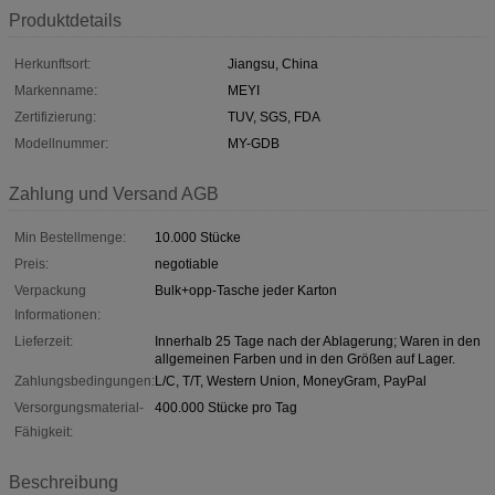
Produktdetails
Herkunftsort:
Jiangsu, China
Markenname:
MEYI
Zertifizierung:
TUV, SGS, FDA
Modellnummer:
MY-GDB
Zahlung und Versand AGB
Min Bestellmenge:
10.000 Stücke
Preis:
negotiable
Verpackung
Bulk+opp-Tasche jeder Karton
Informationen:
Lieferzeit:
Innerhalb 25 Tage nach der Ablagerung; Waren in den
allgemeinen Farben und in den Größen auf Lager.
Zahlungsbedingungen:
L/C, T/T, Western Union, MoneyGram, PayPal
Versorgungsmaterial-
400.000 Stücke pro Tag
Fähigkeit:
Beschreibung