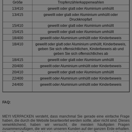
Größe
Tropfenzählerkappenwahlen
13/410
gewellt oder glatt oder Aluminium umhüllt
13/415
gewellt oder glatt oder Aluminium umhüllt oder
Druckknopfart
15/410
gewellt oder glatt oder Aluminium umhüllt
15/415
gewellt oder glatt oder Aluminium umhüllt
18/400
gewellt oder Aluminium umhüllt oder Kinderbeweis
18/410
gewellt oder glatt oder Aluminium umhüllt, Kinderbeweis,
geben Sie sich offensichtlichen, Kinderbeweis ab und
geben Sie sich offensichtliches ab
18/415
gewellt oder glatt oder Aluminium umhüllt
20/400
gewellt oder Aluminium umhüllt oder Kinderbeweis
20/410
gewellt oder glatt oder Aluminium umhüllt
22/400
gewellt oder Aluminium umhüllt oder Kinderbeweis
24/400
gewellt oder Aluminium umhüllt oder Kinderbeweis
FAQ:
MEYI VERPACKEN versteht, dass manchmal Sie gerade eine einfache Frage
haben, die durch die Website beantwortet werden sollte, aber nicht sind. Dieses
verwirklichend, haben wir versucht, die meisten häufigsten Fragen
zusammenzufügen, die wir von unseren Kunden auf der ganzen Erde erhalten.