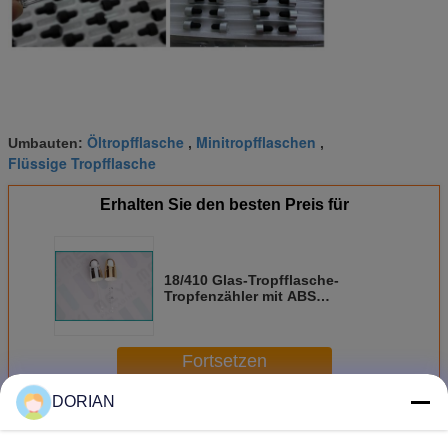
Öltropfflasche
Minitropfflaschen
Umbauten:
,
,
Flüssige Tropfflasche
Erhalten Sie den besten Preis für
18/410 Glas-Tropfflasche-
Tropfenzähler mit ABS
materiellem glänzendem
UVsilber/Goldkappe
Fortsetzen
DORIAN
Glastropfflaschen
Mehr