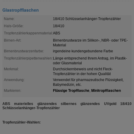
Glastropfflaschen
Name:
18/410 Schlüsselanhänger-Tropfenzähler
Hals-Größe:
18/410
Tropfenzählerkappenmaterial:
ABS
Birnen-Art:
Birnenbrustwarze im Silikon-, NBR- oder TPE-
Material
Birnenbrustwarzenfarbe:
irgendeine kundengebundene Farbe
Tropfenzählerpipettenwahlen:
Länge entsprechend Ihrem Antrag, im Plastik-
oder Glasmaterial
Merkmal:
Durchsickernbeweis und nicht Fleck-
Tropfenzähler in der hohen Qualität
Anwendung:
Verwendet für pharmazeutische Flüssigkeit,
Babymedizin, etc.
Flüssige Tropfflasche
Minitropfflaschen
Markieren:
,
ABS materielles glänzendes silbernes glänzendes UVgold 18/410
Schlüsselanhänger-Tropfenzähler
Tropfenzähler-Wahlen: