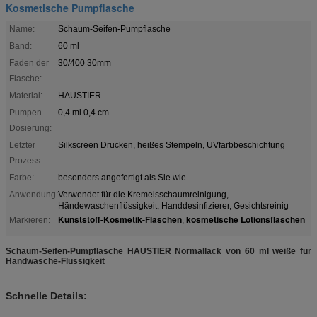
Kosmetische Pumpflasche
Name:
Schaum-Seifen-Pumpflasche
Band:
60 ml
Faden der
30/400 30mm
Flasche:
Material:
HAUSTIER
Pumpen-
0,4 ml 0,4 cm
Dosierung:
Letzter
Silkscreen Drucken, heißes Stempeln, UVfarbbeschichtung
Prozess:
Farbe:
besonders angefertigt als Sie wie
Anwendung:
Verwendet für die Kremeisschaumreinigung,
Händewaschenflüssigkeit, Handdesinfizierer, Gesichtsreinig
Kunststoff-Kosmetik-Flaschen
kosmetische Lotionsflaschen
Markieren:
,
Schaum-Seifen-Pumpflasche HAUSTIER Normallack von 60 ml weiße für
Handwäsche-Flüssigkeit
Schnelle Details: