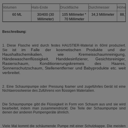
Volumen
Hals-Ende
Druckfläche
Durchmesser
Höhe
60 ML
30/400 (30
105 Millimeter *
34,3 Millimeter
88,7 
Millimeter)
70 Millimeter
Beschreibung:
1. Diese Flasche wird durch festes HAUSTIER-Material in 60ml produziert.
ist im Falle der kosmetischen Produkte und der
Sie
Haushaltschemikalien, wie Kremeisschaumreinigung,
Händewaschenflüssigkeit, Handdesinfizierer, Gesichtsreiniger,
Rasierschaum, Konditionierungskremeis des Haares,
Sonnenschutzschaum, Stellenentferner und Babyprodukte etc. weit
verbreitet.
2. Eine Schaumpumpe oder Pressung foamer und zugeführtes Gerät ist eine
Nichtaerosolweise des Zuführens von flüssigen Materialien.
Die Schaumpumpe gibt die Flüssigkeit in Form von Schaum aus und sie wird
bearbeitet, indem man zusammendrückt. Die Teile der Schaumpumpe sind
denen der anderen Pumpengeräte ähnlich.
Viele Mal kommt die schäumende Pumpe mit einer Schutzkappe. Die meisten