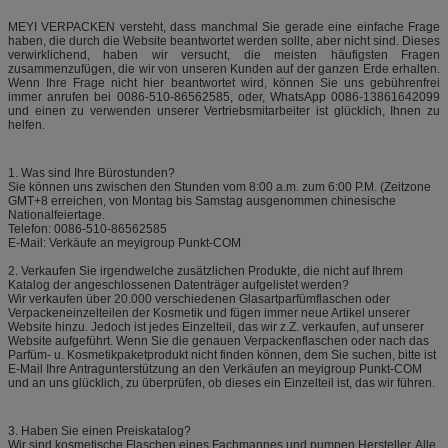
MEYI VERPACKEN versteht, dass manchmal Sie gerade eine einfache Frage
haben, die durch die Website beantwortet werden sollte, aber nicht sind. Dieses
verwirklichend, haben wir versucht, die meisten häufigsten Fragen
zusammenzufügen, die wir von unseren Kunden auf der ganzen Erde erhalten.
Wenn Ihre Frage nicht hier beantwortet wird, können Sie uns gebührenfrei
immer anrufen bei 0086-510-86562585, oder, WhatsApp 0086-13861642099
und einen zu verwenden unserer Vertriebsmitarbeiter ist glücklich, Ihnen zu
helfen.
1. Was sind Ihre Bürostunden?
Sie können uns zwischen den Stunden vom 8:00 a.m. zum 6:00 P.M. (Zeitzone
GMT+8 erreichen, von Montag bis Samstag ausgenommen chinesische
Nationalfeiertage.
Telefon: 0086-510-86562585
E-Mail: Verkäufe an meyigroup Punkt-COM
2. Verkaufen Sie irgendwelche zusätzlichen Produkte, die nicht auf Ihrem
Katalog der angeschlossenen Datenträger aufgelistet werden?
Wir verkaufen über 20.000 verschiedenen Glasartparfümflaschen oder
Verpackeneinzelteilen der Kosmetik und fügen immer neue Artikel unserer
Website hinzu. Jedoch ist jedes Einzelteil, das wir z.Z. verkaufen, auf unserer
Website aufgeführt. Wenn Sie die genauen Verpackenflaschen oder nach das
Parfüm- u. Kosmetikpaketprodukt nicht finden können, dem Sie suchen, bitte ist
E-Mail Ihre Antragunterstützung an den Verkäufen an meyigroup Punkt-COM
und an uns glücklich, zu überprüfen, ob dieses ein Einzelteil ist, das wir führen.
3. Haben Sie einen Preiskatalog?
Wir sind kosmetische Flaschen eines Fachmannes und pumpen Hersteller. Alle