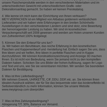
unsere Flaschenprodukte werden in den verschiedenen Materialien und im
unterschiedlichen Gewicht mit unterschiedlichem Grafik- oder
Dekorationsantrag gemacht. So haben wir keinen Preiskatalog.
4. Wie kenne ich mich kann der Einrichtung von Ihnen vertrauen?
MEYI VERPACKEN ist ein Mitglied von Alibabas goldenem verlässlichem
Lieferanten und wir haben viele Erfahrungen in den breiten Schönheits-
Ausstellungen in den verschiedenen Ländern und sind stolz, eine Bewertung
der hervorragender Leistung zu haben. Wir sind im kosmetischen
Verpackengeschäft seit 2008 gewesen und werden am Holen unseren Kunden
von Zufriedenheit 100% festgelegt.
5. Können Sie den Entwurf für uns tun?
Ja. Wir haben ein Berufsteam, das reiche Erfahrung in den kosmetischen
Flaschen und Kappenentwurf und -herstellung hat. Einfach sagen Sie uns, dass
Ihre Ideen und wir helfen, Ihre Ideen in perfekte Flaschen und in Kappe
durchzuführen. Wir können Konstruktionszeichnung und Anzeige 3D machen
Ihnen. Es ist nicht von Bedeutung, wenn Sie jemand nicht zu den kompletten
Dateien haben. Schicken Sie uns Bilder der hohen Auflösung, sagen Ihr Logo
und Text und uns, wie Sie sie vereinbaren möchten. Wir senden Sie beendeten
Dateien für Bestätigung.
6. Was ist Ihre Lieferbedingung?
Wir nehmen Exwork, UHRKETTE, CIF, DDU, DDP, etc. an. Sie können Ihren
idealen Ausdruck wählen, der für Sie das bequemste oder das kosteneffektiv ist.
Selbstverständlich zu mehr Information, können Sie unsere Website
www.meyigroup.com überprüfen
7. Was ist Ihre Zahlungsbedingung?
Ablagerung T/T. 30%, Balance vor Versand.