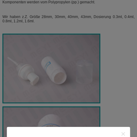
Komponenten werden vom Polypropylen (pp.) gemacht.
Wir haben z.Z. Größe 28mm, 30mm, 40mm, 43mm, Dosierung 0.3ml, 0.4ml,
0.8ml, 1.2ml, 1.6ml.