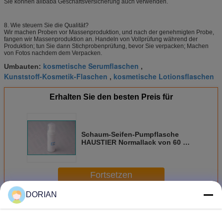
Sie können alibaba Geschäftsversicherung auch verwenden.
8. Wie steuern Sie die Qualität?
Wir machen Proben vor Massenproduktion, und nach der genehmigten Probe,
fangen wir Massenproduktion an. Handeln von Vollprüfung während der
Produktion; tun Sie dann Stichprobenprüfung, bevor Sie verpacken; Machen
von Fotos nachdem dem Verpacken.
kosmetische Serumflaschen
Umbauten:
,
Kunststoff-Kosmetik-Flaschen
kosmetische Lotionsflaschen
,
Erhalten Sie den besten Preis für
Schaum-Seifen-Pumpflasche
HAUSTIER Normallack von 60 ml
weiße für Handwäsche-
Flüssigkeit
Fortsetzen
DORIAN
Kosmetische Pumpflasche
Mehr