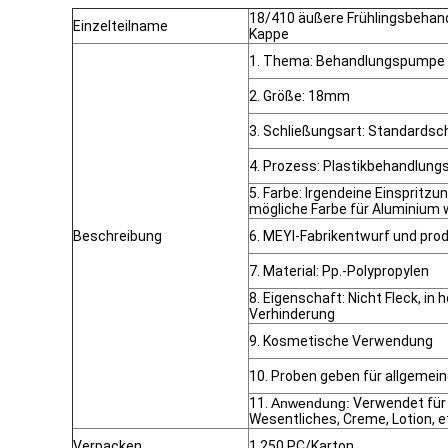
18/410 äußere Frühlingsbeh
Einzelteilname
Kappe
1. Thema: Behandlungspumpe
2. Größe: 18mm
3. Schließungsart: Standardsc
4. Prozess: Plastikbehandlun
5. Farbe: Irgendeine Einspritzun
mögliche Farbe für Aluminium
Beschreibung
6. MEYI-Fabrikentwurf und pro
7. Material: Pp.-Polypropylen
8. Eigenschaft: Nicht Fleck, in
Verhinderung
9. Kosmetische Verwendung
10. Proben geben für allgemein
11.
Anwendung:
Verwendet für 
Wesentliches, Creme, Lotion, e
Verpacken
1.250 PC/Karton