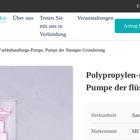
E
kte
Über uns
Treten Sie
Veranstaltungen
mit uns in
Antrag E
Verbindung
 Farbbehandlungs-Pumpe, Pumpe der flüssigen Grundierung
Polypropylen
Pumpe der flü
Herkunftsort
Jia
Markenname
ME