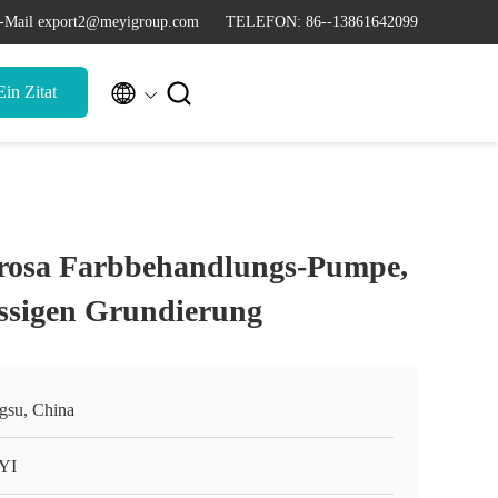
-Mail export2@meyigroup.com
TELEFON: 86--13861642099


in Zitat
-rosa Farbbehandlungs-Pumpe,
ssigen Grundierung
ngsu, China
YI