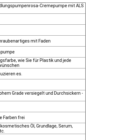
andlungspumpenrosa-Cremepumpe mit ALS
hraubenartiges mit Faden
gspumpe
gsfarbe, wie Sie für Plastik und jede
 wünschen
duzieren es.
 hohem Grade versiegelt und Durchsickern -
e Farben frei
kosmetisches Öl, Grundlage, Serum,
tc.