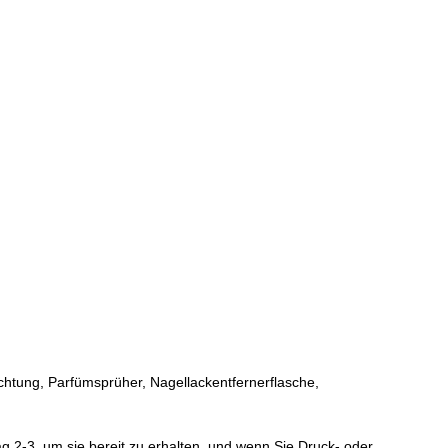
chtung, Parfümsprüher, Nagellackentfernerflasche,
 2-3, um sie bereit zu erhalten, und wenn Sie Druck- oder