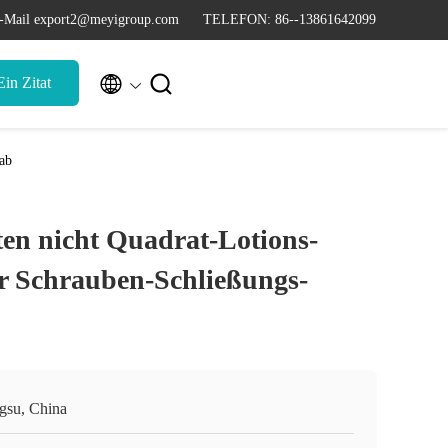
-Mail export2@meyigroup.com
TELEFON: 86--13861642099


in Zitat
ab
en nicht Quadrat-Lotions-
er Schrauben-Schließungs-
ngsu, China