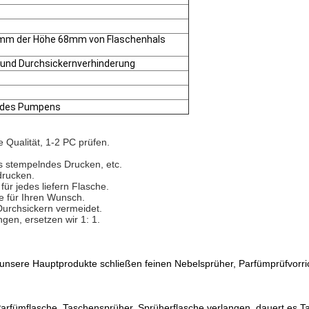
68mm der Höhe 68mm von Flaschenhals
lt und Durchsickernverhinderung
al des Pumpens
e Qualität, 1-2 PC prüfen.
s stempelndes Drucken, etc.
drucken.
r jedes liefern Flasche.
 für Ihren Wunsch.
Durchsickern vermeidet.
en, ersetzen wir 1: 1.
 unsere Hauptprodukte schließen feinen Nebelsprüher, Parfümprüfvorri
rfümflasche, Taschensprüher, Sprüherflasche verlangen, dauert es Tag