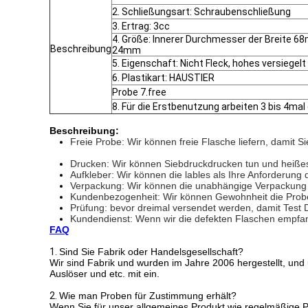
2. Schließungsart: Schraubenschließung
3. Ertrag: 3cc
4. Größe: Innerer Durchmesser der Breite 
Beschreibung
24mm
5. Eigenschaft: Nicht Fleck, hohes versiege
6. Plastikart: HAUSTIER
Probe 7.free
8. Für die Erstbenutzung arbeiten 3 bis 4m
Beschreibung:
Freie Probe: Wir können freie Flasche liefern, damit Si
Drucken: Wir können Siebdruckdrucken tun und heiße
Aufkleber: Wir können die lables als Ihre Anforderung 
Verpackung: Wir können die unabhängige Verpackung fü
Kundenbezogenheit: Wir können Gewohnheit die Probe
Prüfung: bevor dreimal versendet werden, damit Test 
Kundendienst: Wenn wir die defekten Flaschen empfang
FAQ
1.
Sind Sie Fabrik oder Handelsgesellschaft?
Wir sind Fabrik und wurden im Jahre 2006 hergestellt, und
Auslöser und etc. mit ein.
2.
Wie man Proben für Zustimmung erhält?
Wenn Sie für unser allgemeines Produkt wie regelmäßige Pa