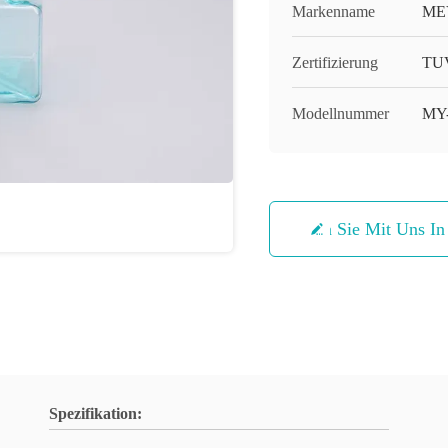
Markenname
ME
Zertifizierung
TUV
Modellnummer
MY
Treten Sie Mit Uns I
Spezifikation: