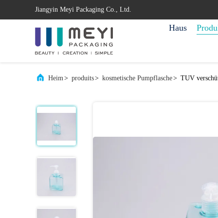
Jiangyin Meyi Packaging Co., Ltd.
Haus
Produ
Heim
>
produits
>
kosmetische Pumpflasche
>
TUV verschüt