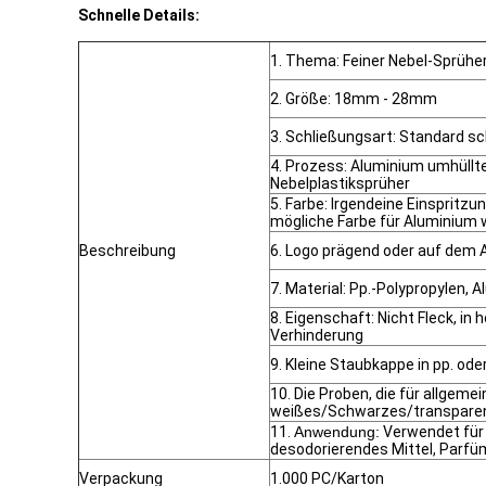
Schnelle Details:
1. Thema: Feiner Nebel-Sprühe
2. Größe: 18mm - 28mm
3. Schließungsart: Standard s
4. Prozess: Aluminium umhüllte
Nebelplastiksprüher
5. Farbe: Irgendeine Einspritzun
mögliche Farbe für Aluminium
Beschreibung
6. Logo prägend oder auf dem 
7. Material: Pp.-Polypropylen, 
8. Eigenschaft: Nicht Fleck, in
Verhinderung
9. Kleine Staubkappe in pp. ode
10. Die Proben, die für allgeme
weißes/Schwarzes/transparent
11.
Anwendung:
Verwendet für d
desodorierendes Mittel, Parfüm,
Verpackung
1.000 PC/Karton