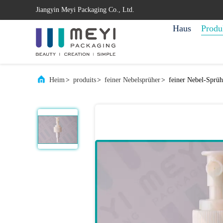
Jiangyin Meyi Packaging Co., Ltd.
Haus
Produ
Heim
>
produits
>
feiner Nebelsprüher
>
feiner Nebel-Sprü