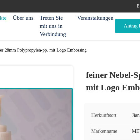
E
kte
Über uns
Treten Sie
Veranstaltungen
mit uns in
Antrag E
Verbindung
her 28mm Polypropylen-pp. mit Logo Embossing
feiner Nebel-
mit Logo Emb
Herkunftsort
Jia
Markenname
ME