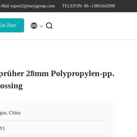
-Mail export2@meyigroup.com
TELEFON: 86--13861642099


in Zitat
Sprüher 28mm Polypropylen-pp.
ossing
ngsu, China
YI