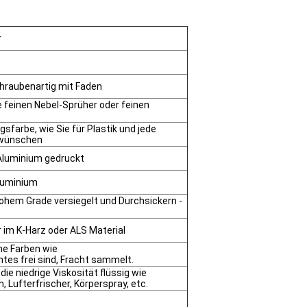
r
chraubenartig mit Faden
 feinen Nebel-Sprüher oder feinen
gsfarbe, wie Sie für Plastik und jede
 wünschen
Aluminium gedruckt
Aluminium
 hohem Grade versiegelt und Durchsickern -
r im K-Harz oder ALS Material
ine Farben wie
es frei sind, Fracht sammelt.
ie niedrige Viskosität flüssig wie
 Lufterfrischer, Körperspray, etc.