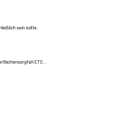
ießlich sein sollte.
berflächensorgfalt ETC….