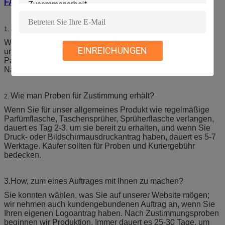
FAQ
Sind Sie Fabrik oder Handelsgesellschaft?
1.
Wir sind Fabrik und wurden im Jahre 2006 hergestellt, und
EINREICHUNGEN
unsere Hauptprodukte schließen feinen Nebelsprüher,
Parfümprüfvorrichtung, Parfümsprüher,
Nagellackentfernerflasche, Auslöser und etc. mit ein.
Wie man Proben für Zustimmung erhält?
2.
Wenn Sie für unser allgemeines Produkt wie regelmäßige
Parfümflasche, Taschensprüher, Sprüherflasche verlangen,
dauert es Tag 2-3, um sie bereit zu erhalten, und wenn Sie
Druck- oder Bildschirmausdruckantrag haben, dauert es 5-7
Werktage. Käufer sollten für Proben und Kuriergebühr
bedecken.
3.How, zum eines Auftrages mit Ihnen zu machen?
Sie konnten wählen, was Sie auf unserer Website mögen;
wir nehmen auch kundengebundenen Auftrag an, wenn Sie
Ihren eigenen Logoantrag haben. Nach Zustimmungsproben
beginnen wir Produktion. Immer dauert es 25-30 Tage, um