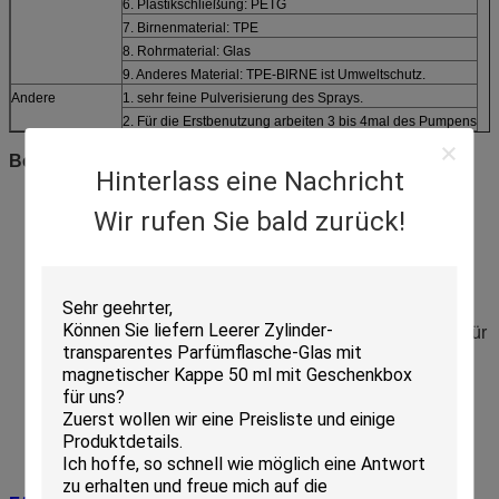
6. Plastikschließung: PETG
7. Birnenmaterial: TPE
8. Rohrmaterial: Glas
9. Anderes Material: TPE-BIRNE ist Umweltschutz.
Andere
1. sehr feine Pulverisierung des Sprays.
2. Für die Erstbenutzung arbeiten 3 bis 4mal des Pumpens
Beschreibung:
Hinterlass eine Nachricht
Freie Probe: Wir können freie Flasche liefern, damit Sie
Qualität, 1-2 PC prüfen.
Wir rufen Sie bald zurück!
Drucken: Wir können Siebdruckdrucken tun und heißes
stempelndes Drucken, etc.
Aufkleber: Wir können die lables als Ihre Anforderung
drucken.
Verpackung: Wir können die unabhängige Verpackung für
jedes liefern Flasche.
Kundenbezogenheit: Wir können Gewohnheit die Probe
für Ihren Wunsch.
Prüfung: bevor dreimal versendet werden, damit Test
Durchsickern vermeidet.
Kundendienst: Wenn wir die defekten Flaschen
empfangen, ersetzen wir 1: 1.