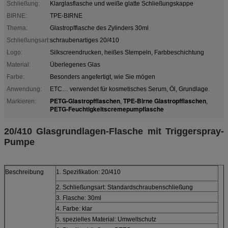
Schließung:
Klarglasflasche und weiße glatte Schließungskappe
BIRNE:
TPE-BIRNE
Thema:
Glastropfflasche des Zylinders 30ml
Schließungsart:
schraubenartiges 20/410
Logo:
Silkscreendrucken, heißes Stempeln, Farbbeschichtung
Material:
Überlegenes Glas
Farbe:
Besonders angefertigt, wie Sie mögen
Anwendung:
ETC… verwendet für kosmetisches Serum, Öl, Grundlage.
PETG-Glastropfflaschen
TPE-Birne Glastropfflaschen
Markieren:
,
,
PETG-Feuchtigkeitscremepumpflasche
20/410 Glasgrundlagen-Flasche mit Triggerspray-
Pumpe
Beschreibung
1. Spezifikation: 20/410
2. Schließungsart: Standardschraubenschließung
3. Flasche: 30ml
4. Farbe: klar
5. spezielles Material: Umweltschutz