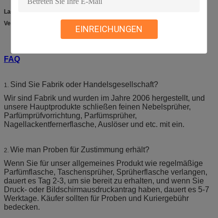
Lagerung
: Halten Sie weg von Hitze und Licht
Versand
: Berufswaren, die Absender versenden.
EINREICHUNGEN
FAQ
Sind Sie Fabrik oder Handelsgesellschaft?
1.
Wir sind Fabrik und wurden im Jahre 2006 hergestellt, und
unsere Hauptprodukte schließen feinen Nebelsprüher,
Parfümprüfvorrichtung, Parfümsprüher,
Nagellackentfernerflasche, Auslöser und etc. mit ein.
Wie man Proben für Zustimmung erhält?
2.
Wenn Sie für unser allgemeines Produkt wie regelmäßige
Parfümflasche, Taschensprüher, Sprüherflasche verlangen,
dauert es Tag 2-3, um sie bereit zu erhalten, und wenn Sie
Druck- oder Bildschirmausdruckantrag haben, dauert es 5-7
Werktage. Käufer sollten für Proben und Kuriergebühr
bedecken.