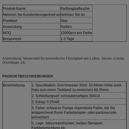
Produkt-Name
Parfümglasflasche
Nehmen Sie Kundenbezogenheit an
Nehmen Sie an
Plastikart
Glas
Anwendung
Parfüm
MOQ
10000pcs pro Farbe
Beispielzeit
1-3 Tage
Anwendung: Verwendet für kosmetische Flüssigkeit wie Lotion, Serum, Creme,
Grundlage, etc.
PRODUKTBESCHREIBUNGEN
Beschreibung
1. Spezifikation: Durchmesser 30ml: 33.69mm Höhe (vom
Hals zum einen Tiefstand zu erreichen) 68.35mm
2. Schließungsart: schraubenartiges 20/410
3. Ertrag: 0.25ml/t
4. Farbe: schwarze Pumpe (irgendeine Farbe, die Sie
entsprechend Ihrem Farbebeispiel- oder pantonecode
wünschen)
5. Logo: Silkscreendrucken, heißes Stempeln,
Farbbeschichtung etc.