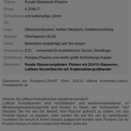
Thema:
Runde Glasserum-Flasche
Ertrag:
0.25ML/T
Schließungs-
schraubenartige 20mm
Art:
Logo:
Silkscreendrucken, heißes Stempeln, Farbbeschichtung
Material:
Überlegenes GLAS
Farbe:
Besonders angefertigt, wie Sie mögen
Anwendung:
ETC… verwendet für kosmetisches Serum, Grundlage.
Schließung:
Klarglas-Flasche und weiße glatte Schließungs-Kappe
Runde Glasserumphiolen
Phiolen mit 20/410 Glasseren
Markieren:
,
,
Luftlose Serumflasche mit Tropfenzählergroßhandel
Glasserum der Runden-0.25ml/T füllen 20/410 luftlose Kosmetik-Lotions-
Pumpflasche ab
Können Sie luftlose Pumpflaschen wiederverwenden?
Luftlose Pumpflaschen sind nachfüllbarer und wiederverwendbarer, so
Minderungsverpackungsmüll und Kosten zu Ihnen, der Verbraucher. Yay!
Glauben Sie nie wie Sie Bedarf, Ihre Flasche aufrecht zu halten, um das
Produkt heraus zu pumpen, oder warten Sie auf ihn, um zu vereinbaren,
nachdem Sie herum in Ihrem Gepäck aufgeprallt worden sind. Pumpen Sie Ihr
Produkt heraus in jedem möglichem Winkel, jederzeit.