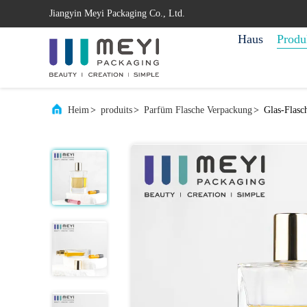
Jiangyin Meyi Packaging Co., Ltd.
Haus
Produ
Heim
>
produits
>
Parfüm Flasche Verpackung
>
Glas-Flasc