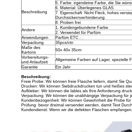
5. Farbe: irgendeine Farbe, die Sie wün
6. Material: Überlegenes GLAS
Beschreibung
7. Eigenschaft: Nicht Fleck, hohes versie
Durchsickernverhinderung
8. Proben frei
1. Kundengebundene Farbe
Andere
2. Verwendet für Parfüm
Anwendungen
Parfüm ETC….
Verpackung
35pcs/ctn
Maße des
50x 40x 35cm
Kartons
Vorbereitungs-
Allgemeine Farben auf Lager, spezielle 
und Anlaufzeit
Garantie
Ein Jahr
Beschreibung:
Freie Probe: Wir können freie Flasche liefern, damit Sie Qua
Drucken: Wir können Siebdruckdrucken tun und heißes ste
Aufkleber: Wir können die lables als Ihre Anforderung druc
Verpackung: Wir können die unabhängige Verpackung für je
Kundenbezogenheit: Wir können Gewohnheit die Probe für
Prüfung: bevor dreimal versendet werden, damit Test Durch
Kundendienst: Wenn wir die defekten Flaschen empfangen, 