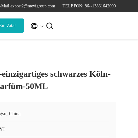
-Mail export2@meyigroup.com
TELEFON: 86--13861642099


in Zitat
-einzigartiges schwarzes Köln-
Parfüm-50ML
ngsu, China
YI