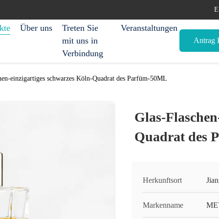
E
kte
Über uns
Treten Sie
Veranstaltungen
mit uns in
Antrag E
Verbindung
hen-einzigartiges schwarzes Köln-Quadrat des Parfüm-50ML
Glas-Flaschen
Quadrat des 
Herkunftsort
Jia
Markenname
ME