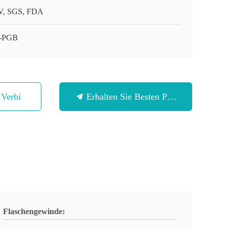
, SGS, FDA
-PGB
n Verbindung
Erhalten Sie Besten Preis
Flaschengewinde: