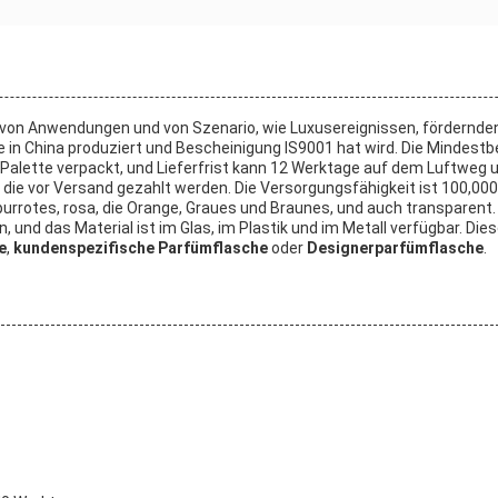
hl von Anwendungen und von Szenario, wie Luxusereignissen, fördernd
e in China produziert und Bescheinigung IS9001 hat wird. Die Mindestb
er Palette verpackt, und Lieferfrist kann 12 Werktage auf dem Luftweg
ie vor Versand gezahlt werden. Die Versorgungsfähigkeit ist 100,000
rpurrotes, rosa, die Orange, Graues und Braunes, und auch transpare
und das Material ist im Glas, im Plastik und im Metall verfügbar. Die
e
,
kundenspezifische Parfümflasche
oder
Designerparfümflasche
.