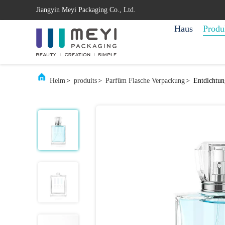
Jiangyin Meyi Packaging Co., Ltd.
Haus
Produ
Heim
>
produits
>
Parfüm Flasche Verpackung
>
Entdichtun