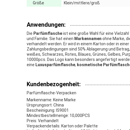
Größe
Klein/mittlere/groß
Anwendungen:
Die
Parfümflasche
ist eine große Wahl für eine Vielza
und Familie. Sie hat einen
Markennamen
ohne Marke, di
verhandelt werden. Er wird in einem Karton oder in ein
Zahlungsbedingungen sind 50% Ablagerung und Betrag, d
weißes, Schwarzes, Rotes, Blaues, Grünes, Gelbes, Pu
10000pcs. Das Logo kann besonders angefertigt werden, 
eine
Luxusparfümflasche
,
kosmetische Parfümflasch
Kundenbezogenheit:
Parfümflasche-Verpacken
Markenname: Keine Marke
Ursprungsort: China
Bescheinigung: IS9001
Mindestbestellmenge: 10,000PCS
Preis: Verhandelt
Verpackendetails: Karton oder Palette