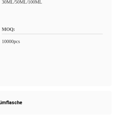
30ML/50ML/100ML
MOQ:
10000pcs
fümflasche