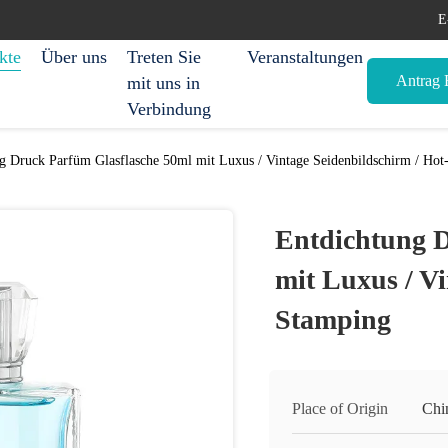
E
kte
Über uns
Treten Sie
Veranstaltungen
Antrag E
mit uns in
Verbindung
g Druck Parfüm Glasflasche 50ml mit Luxus / Vintage Seidenbildschirm / Ho
Entdichtung D
mit Luxus / Vi
Stamping
Place of Origin
Chi