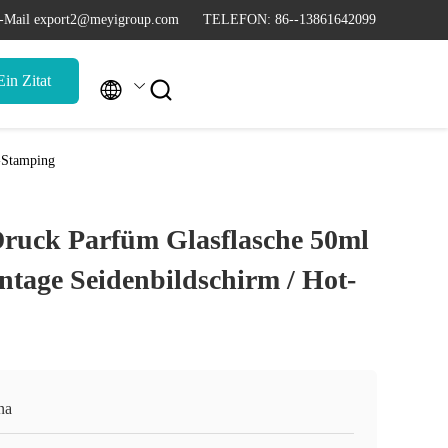
-Mail export2@meyigroup.com
TELEFON: 86--13861642099
in Zitat


t-Stamping
ruck Parfüm Glasflasche 50ml
ntage Seidenbildschirm / Hot-
na