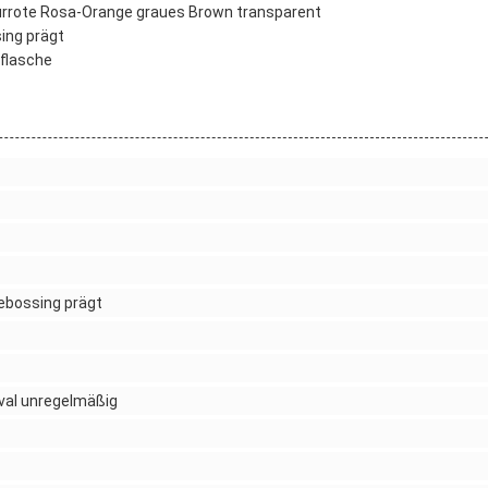
urrote Rosa-Orange graues Brown transparent
ing prägt
flasche
ebossing prägt
val unregelmäßig