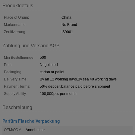
Produktdetails
Place of Origin:
China
Markenname:
No Brand
Zertifizierung:
IS9001
Zahlung und Versand AGB
Min Bestellmenge:
500
Preis:
Negotiated
Packaging:
carton or pallet
Delivery Time:
By air 12 working days,By sea 40 working days
Payment Terms:
50% deposit,balance paid before shipment
Supply Ability:
100,000pcs per month
Beschreibung
Parfüm Flasche Verpackung
OEM/ODM:
Annehmbar