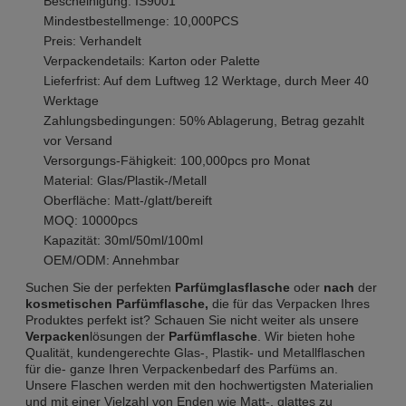
Bescheinigung: IS9001
Mindestbestellmenge: 10,000PCS
Preis: Verhandelt
Verpackendetails: Karton oder Palette
Lieferfrist: Auf dem Luftweg 12 Werktage, durch Meer 40
Werktage
Zahlungsbedingungen: 50% Ablagerung, Betrag gezahlt
vor Versand
Versorgungs-Fähigkeit: 100,000pcs pro Monat
Material: Glas/Plastik-/Metall
Oberfläche: Matt-/glatt/bereift
MOQ: 10000pcs
Kapazität: 30ml/50ml/100ml
OEM/ODM: Annehmbar
Suchen Sie der perfekten
Parfümglasflasche
oder
nach
der
kosmetischen Parfümflasche,
die für das Verpacken Ihres
Produktes perfekt ist? Schauen Sie nicht weiter als unsere
Verpacken
lösungen der
Parfümflasche
. Wir bieten hohe
Qualität, kundengerechte Glas-, Plastik- und Metallflaschen
für die- ganze Ihren Verpackenbedarf des Parfüms an.
Unsere Flaschen werden mit den hochwertigsten Materialien
und mit einer Vielzahl von Enden wie Matt-, glattes zu