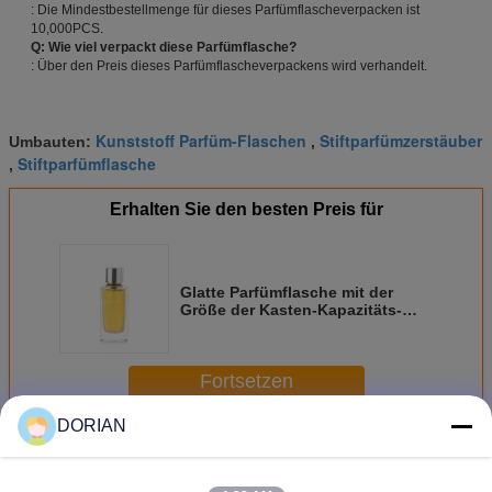
: Die Mindestbestellmenge für dieses Parfümflascheverpacken ist
10,000PCS.
Q: Wie viel verpackt diese Parfümflasche?
: Über den Preis dieses Parfümflascheverpackens wird verhandelt.
Kunststoff Parfüm-Flaschen
Stiftparfümzerstäuber
Umbauten:
,
Stiftparfümflasche
,
Erhalten Sie den besten Preis für
Glatte Parfümflasche mit der
Größe der Kasten-Kapazitäts-
30ml/50ml/100ml
klein/Medium/großes
Fortsetzen
DORIAN
Parfüm Flasche Verpackung
Mehr