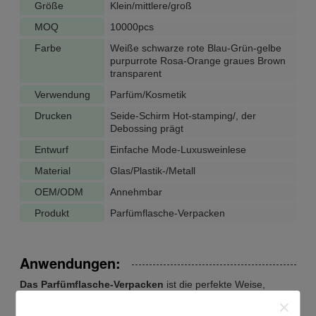
Größe
Klein/mittlere/groß
MOQ
10000pcs
Farbe
Weiße schwarze rote Blau-Grün-gelbe
purpurrote Rosa-Orange graues Brown
transparent
Verwendung
Parfüm/Kosmetik
Drucken
Seide-Schirm Hot-stamping/, der
Debossing prägt
Entwurf
Einfache Mode-Luxusweinlese
Material
Glas/Plastik-/Metall
OEM/ODM
Annehmbar
Produkt
Parfümflasche-Verpacken
Anwendungen:
Das Parfümflasche-Verpacken
ist die perfekte Weise,
Luxusparfümflaschen für Reise zu speichern und zu
transportieren. Unser Markenname, keine Marke, entsteht