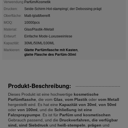
Verwendung:
Parfüm/Kosmetik
Drucken:
Seide-Schirm Hot-stamping/, der Debossing prägt
Oberfläche:
Matt-/glatt/bereift
MOQ:
10000pcs
Material:
Glas/Plastik-/Metall
Entwurf:
Einfache Mode-Luxusweinlese
Kapazität:
30ML/50ML/100ML
Glatte Parfümflasche mit Kasten
Markieren:
,
glatte Flasche des Parfüm-30ml
Produkt-Beschreibung:
Dieses Produkt ist eine hochwertige
kosmetische
Parfümflasche
, die vom
Glas
,
vom Plastik
oder
vom Metall
hergestellt wird. Es hat eine
Kapazität von 30ml
,
von 50ml
oder
von 100ml
, und die
Schließung ist eine
Falzspraypumpe
. Es ist für
Parfüm und kosmetischen
Gebrauch passend, und die
Druckverfahren, die verfügbar
sind, sind Siebdruck
und
heiß-stempeln
,
prägen
und