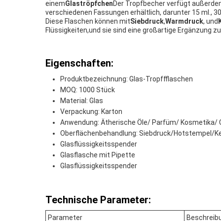
einem
Glaströpfchen
Der Tropfbecher verfügt außerdem 
verschiedenen Fassungen erhältlich, darunter 15 ml., 30
Diese Flaschen können mit
Siebdruck
,
Warmdruck
, und
Flüssigkeiten,und sie sind eine großartige Ergänzung 
Eigenschaften:
Produktbezeichnung: Glas-Tropffflaschen
MOQ: 1000 Stück
Material: Glas
Verpackung: Karton
Anwendung: Ätherische Öle/ Parfüm/ Kosmetika/ 
Oberflächenbehandlung: Siebdruck/Hotstempel/K
Glasflüssigkeitsspender
Glasflasche mit Pipette
Glasflüssigkeitsspender
Technische Parameter:
Parameter
Beschreib