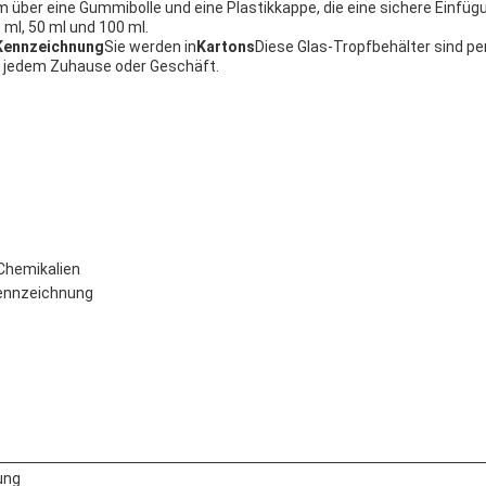
über eine Gummibolle und eine Plastikkappe, die eine sichere Einfügu
 ml, 50 ml und 100 ml.
Kennzeichnung
Sie werden in
Kartons
Diese Glas-Tropfbehälter sind pe
zu jedem Zuhause oder Geschäft.
Chemikalien
ennzeichnung
ung