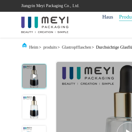
Jiangyin Meyi Packaging Co., Ltd.
Haus
Produ
Heim
>
produits
>
Glastropfflaschen
>
Durchsichtige Glasflü