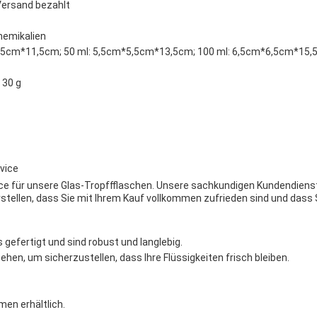
Versand bezahlt
hemikalien
4,5cm*11,5cm; 50 ml: 5,5cm*5,5cm*13,5cm; 100 ml: 6,5cm*6,5cm*15
: 30 g
vice
ce für unsere Glas-Tropffflaschen. Unsere sachkundigen Kundendiens
tellen, dass Sie mit Ihrem Kauf vollkommen zufrieden sind und dass 
gefertigt und sind robust und langlebig.
ehen, um sicherzustellen, dass Ihre Flüssigkeiten frisch bleiben.
men erhältlich.