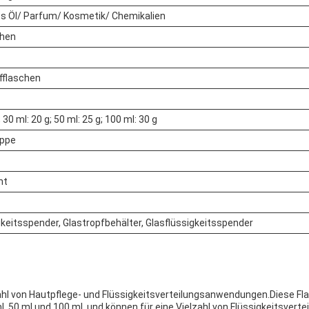
s Öl/ Parfum/ Kosmetik/ Chemikalien
chen
fflaschen
; 30 ml: 20 g; 50 ml: 25 g; 100 ml: 30 g
ppe
nt
gkeitsspender, Glastropfbehälter, Glasflüssigkeitsspender
elzahl von Hautpflege- und Flüssigkeitsverteilungsanwendungen.Diese 
0 ml, 50 ml und 100 ml, und können für eine Vielzahl von Flüssigkeitsv