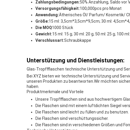
Zahlungsbedingungen:
50% Anzahlung, Saldo vor 
Versorgungsfähigkeit:
100,000pcs pro Monat
Anwendung:
Ätherisches Öl/ Parfum/ Kosmetik/ C
Größe:
15 ml: 3,5cm*3,5cm*9,5cm; 30 ml: 4,5cm*
Die MOQ
1000 Stück
Gewicht:
15 ml: 15 g; 30 ml: 20 g; 50 ml: 25 g; 100 ml
Verschlussart:
Schraubkappe
Unterstützung und Dienstleistungen:
Glas-Tropffflaschen technische Unterstützung und Ser
Bei XYZ bieten wir technische Unterstützung und Servi
unseren Produkten zu beantworten.Wir möchten sichers
haben.
Produktmerkmale und Vorteile
Unsere Tropffflaschen sind aus hochwertigem Glas 
Die Flaschen sind mit einem luftdichten Siegel vers
Die Flaschen sind leicht zu füllen und zu benutzen.
Die Flaschen sind verschüttungssicher.
Die Flaschen sind in verschiedenen Größen und For