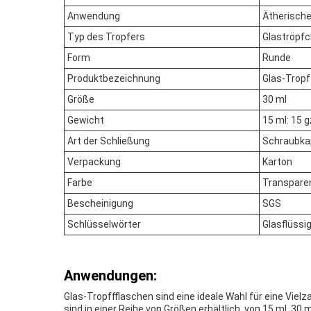
Anwendung
Ätherische
Typ des Tropfers
Glaströpf
Form
Runde
Produktbezeichnung
Glas-Tropf
Größe
30 ml
Gewicht
15 ml: 15 g
Art der Schließung
Schraubka
Verpackung
Karton
Farbe
Transpare
Bescheinigung
SGS
Schlüsselwörter
Glasflüssi
Anwendungen:
Glas-Tropffflaschen sind eine ideale Wahl für eine Vi
sind in einer Reihe von Größen erhältlich, von 15 ml, 3