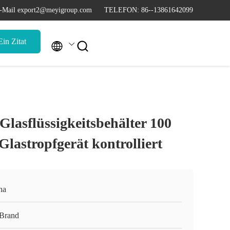
-Mail export2@meyigroup.com
TELEFON: 86--13861642099
in Zitat


Glasflüssigkeitsbehälter 100
Glastropfgerät kontrolliert
na
Brand