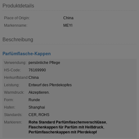
Produktdetails
Place of Origin:
China
Markenname:
MEYI
Beschreibung
Parfümflasche-Kappen
Verwendung:
persönliche Pflege
HS-Code:
76169990
Herkunftsland:
China
Leistung:
Entwurf des Pferdekopfes
Warmdruck:
Akzeptieren.
Form:
Runde
Hafen:
Shanghai
Standards:
CER, ROHS
Rohs Standard Parfümflaschenverschlüsse
Markieren:
,
Flaschenkappen für Parfüm mit Heißdruck
,
Perfümflaschenkappen mit Pferdekopf