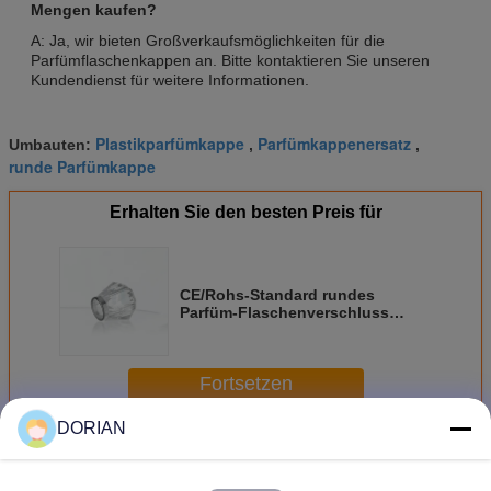
Mengen kaufen?
A: Ja, wir bieten Großverkaufsmöglichkeiten für die
Parfümflaschenkappen an. Bitte kontaktieren Sie unseren
Kundendienst für weitere Informationen.
Plastikparfümkappe
Parfümkappenersatz
Umbauten:
,
,
runde Parfümkappe
Erhalten Sie den besten Preis für
CE/Rohs-Standard rundes
Parfüm-Flaschenverschluss
Pferdekopf-Design Warmstempel
Fortsetzen
DORIAN
Parfümflasche-Kappen
Mehr