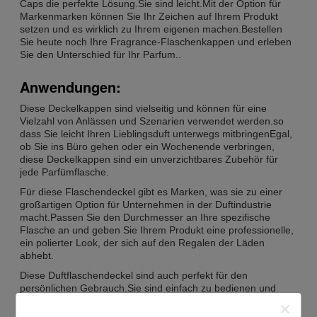
Caps die perfekte Lösung.Sie sind leicht.Mit der Option für
Markenmarken können Sie Ihr Zeichen auf Ihrem Produkt
setzen und es wirklich zu Ihrem eigenen machen.Bestellen
Sie heute noch Ihre Fragrance-Flaschenkappen und erleben
Sie den Unterschied für Ihr Parfum..
Anwendungen:
Diese Deckelkappen sind vielseitig und können für eine
Vielzahl von Anlässen und Szenarien verwendet werden.so
dass Sie leicht Ihren Lieblingsduft unterwegs mitbringenEgal,
ob Sie ins Büro gehen oder ein Wochenende verbringen,
diese Deckelkappen sind ein unverzichtbares Zubehör für
jede Parfümflasche.
Für diese Flaschendeckel gibt es Marken, was sie zu einer
großartigen Option für Unternehmen in der Duftindustrie
macht.Passen Sie den Durchmesser an Ihre spezifische
Flasche an und geben Sie Ihrem Produkt eine professionelle,
ein polierter Look, der sich auf den Regalen der Läden
abhebt.
Diese Duftflaschendeckel sind auch perfekt für den
persönlichen Gebrauch.Sie sind einfach zu bedienen und
verhindern, dass Ihr Parfum verschüttet oder verdunstet, so
dass Ihr Lieblingsduft so lange wie möglich hält.