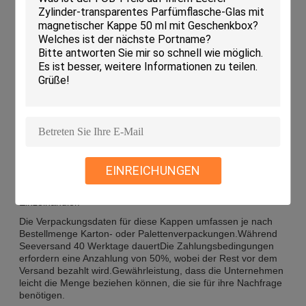
Anwendungen:
Die MEYI Fragrance Bottle Caps sind so konzipiert, dass sie
perfekt auf runde Parfümflaschen passen, die mit einem
krümmigen Hals verarbeitet sind.die die Ästhetik der Flasche
ergänzen und Luxus und Eleganz verleihenDiese Kappen
sind leicht, sodass sie leicht zu handhaben und zu lagern
sind.
Diese Kappen eignen sich für verschiedene Anlässe und
Szenarien, sie eignen sich perfekt für den persönlichen
Gebrauch, sowie für Geschenke, Veranstaltungen und
EINREICHUNGEN
Werbezwecke.Sie eignen sich auch für Unternehmen in der
Duftindustrie, wie Parfümhersteller, Händler und
Einzelhändler.
Die Verpackungsdaten für diese Kappen umfassen je nach
Bestellmenge Karton- oder Palettenverpackungen.Während
Seeversand 40 Werktage dauertDie Zahlungsbedingungen
erfordern eine Anzahlung von 50%, wobei der Rest vor dem
Versand bezahlt wird.Gewährleistung, dass die Unternehmen
leicht die Menge beziehen können, die sie für ihre Nachfrage
benötigen.