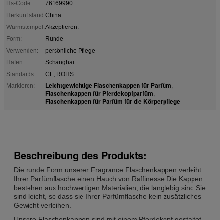
Hs-Code:
76169990
Herkunftsland:
China
Warmstempel:
Akzeptieren.
Form:
Runde
Verwenden:
persönliche Pflege
Hafen:
Schanghai
Standards:
CE, ROHS
Leichtgewichtige Flaschenkappen für Parfüm
Markieren:
,
Flaschenkappen für Pferdekopfparfüm
,
Flaschenkappen für Parfüm für die Körperpflege
Beschreibung des Produkts:
Die runde Form unserer Fragrance Flaschenkappen verleiht
Ihrer Parfümflasche einen Hauch von Raffinesse.Die Kappen
bestehen aus hochwertigen Materialien, die langlebig sind.Sie
sind leicht, so dass sie Ihrer Parfümflasche kein zusätzliches
Gewicht verleihen.
Unsere Flaschenkappen sind mit einem Pferdekopf gestaltet,