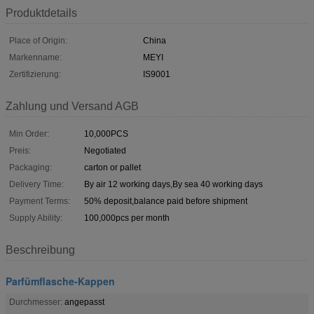
Produktdetails
Place of Origin:
China
Markenname:
MEYI
Zertifizierung:
IS9001
Zahlung und Versand AGB
Min Order:
10,000PCS
Preis:
Negotiated
Packaging:
carton or pallet
Delivery Time:
By air 12 working days,By sea 40 working days
Payment Terms:
50% deposit,balance paid before shipment
Supply Ability:
100,000pcs per month
Beschreibung
Parfümflasche-Kappen
Durchmesser:
angepasst