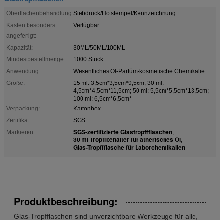
Oberflächenbehandlung:
Siebdruck/Hotstempel/Kennzeichnung
Kasten besonders
Verfügbar
angefertigt:
Kapazität:
30ML/50ML/100ML
Mindestbestellmenge:
1000 Stück
Anwendung:
Wesentliches Öl-Parfüm-kosmetische Chemikalie
Größe:
15 ml: 3,5cm*3,5cm*9,5cm; 30 ml:
4,5cm*4,5cm*11,5cm; 50 ml: 5,5cm*5,5cm*13,5cm;
100 ml: 6,5cm*6,5cm*
Verpackung:
Kartonbox
Zertifikat:
SGS
SGS-zertifizierte Glastropffflaschen
Markieren:
,
30 ml Tropffbehälter für ätherisches Öl
,
Glas-Tropffflasche für Laborchemikalien
Produktbeschreibung:
Glas-Tropfflaschen sind unverzichtbare Werkzeuge für alle,