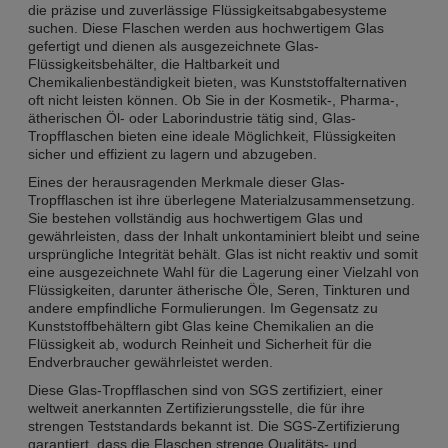
die präzise und zuverlässige Flüssigkeitsabgabesysteme
suchen. Diese Flaschen werden aus hochwertigem Glas
gefertigt und dienen als ausgezeichnete Glas-
Flüssigkeitsbehälter, die Haltbarkeit und
Chemikalienbeständigkeit bieten, was Kunststoffalternativen
oft nicht leisten können. Ob Sie in der Kosmetik-, Pharma-,
ätherischen Öl- oder Laborindustrie tätig sind, Glas-
Tropfflaschen bieten eine ideale Möglichkeit, Flüssigkeiten
sicher und effizient zu lagern und abzugeben.
Eines der herausragenden Merkmale dieser Glas-
Tropfflaschen ist ihre überlegene Materialzusammensetzung.
Sie bestehen vollständig aus hochwertigem Glas und
gewährleisten, dass der Inhalt unkontaminiert bleibt und seine
ursprüngliche Integrität behält. Glas ist nicht reaktiv und somit
eine ausgezeichnete Wahl für die Lagerung einer Vielzahl von
Flüssigkeiten, darunter ätherische Öle, Seren, Tinkturen und
andere empfindliche Formulierungen. Im Gegensatz zu
Kunststoffbehältern gibt Glas keine Chemikalien an die
Flüssigkeit ab, wodurch Reinheit und Sicherheit für die
Endverbraucher gewährleistet werden.
Diese Glas-Tropfflaschen sind von SGS zertifiziert, einer
weltweit anerkannten Zertifizierungsstelle, die für ihre
strengen Teststandards bekannt ist. Die SGS-Zertifizierung
garantiert, dass die Flaschen strenge Qualitäts- und