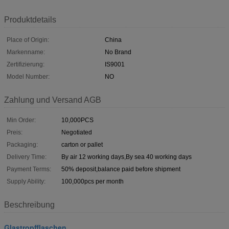
Produktdetails
Place of Origin:
China
Markenname:
No Brand
Zertifizierung:
IS9001
Model Number:
NO
Zahlung und Versand AGB
Min Order:
10,000PCS
Preis:
Negotiated
Packaging:
carton or pallet
Delivery Time:
By air 12 working days,By sea 40 working days
Payment Terms:
50% deposit,balance paid before shipment
Supply Ability:
100,000pcs per month
Beschreibung
Glastropfflaschen