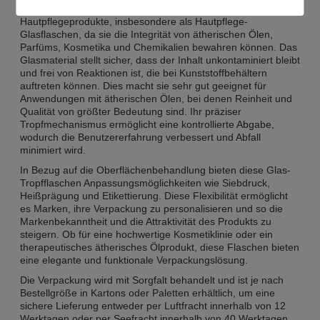
Diese Glas-Flüssigkeitsspender sind perfekt für
Hautpflegeprodukte, insbesondere als Hautpflege-
Glasflaschen, da sie die Integrität von ätherischen Ölen,
Parfüms, Kosmetika und Chemikalien bewahren können. Das
Glasmaterial stellt sicher, dass der Inhalt unkontaminiert bleibt
und frei von Reaktionen ist, die bei Kunststoffbehältern
auftreten können. Dies macht sie sehr gut geeignet für
Anwendungen mit ätherischen Ölen, bei denen Reinheit und
Qualität von größter Bedeutung sind. Ihr präziser
Tropfmechanismus ermöglicht eine kontrollierte Abgabe,
wodurch die Benutzererfahrung verbessert und Abfall
minimiert wird.
In Bezug auf die Oberflächenbehandlung bieten diese Glas-
Tropfflaschen Anpassungsmöglichkeiten wie Siebdruck,
Heißprägung und Etikettierung. Diese Flexibilität ermöglicht
es Marken, ihre Verpackung zu personalisieren und so die
Markenbekanntheit und die Attraktivität des Produkts zu
steigern. Ob für eine hochwertige Kosmetiklinie oder ein
therapeutisches ätherisches Ölprodukt, diese Flaschen bieten
eine elegante und funktionale Verpackungslösung.
Die Verpackung wird mit Sorgfalt behandelt und ist je nach
Bestellgröße in Kartons oder Paletten erhältlich, um eine
sichere Lieferung entweder per Luftfracht innerhalb von 12
Werktagen oder per Seefracht innerhalb von 40 Werktagen