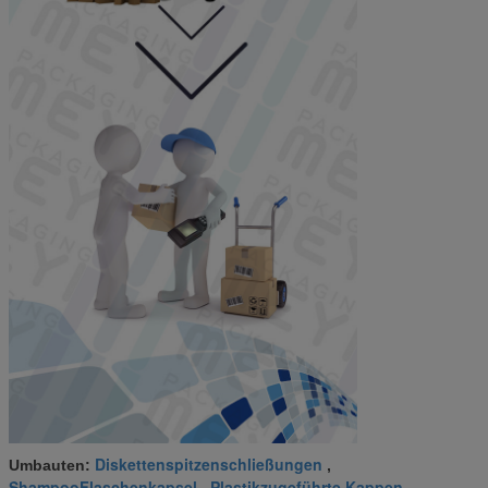
Diskettenspitzenschließungen
Umbauten:
,
ShampooFlaschenkapsel
Plastikzugeführte Kappen
,