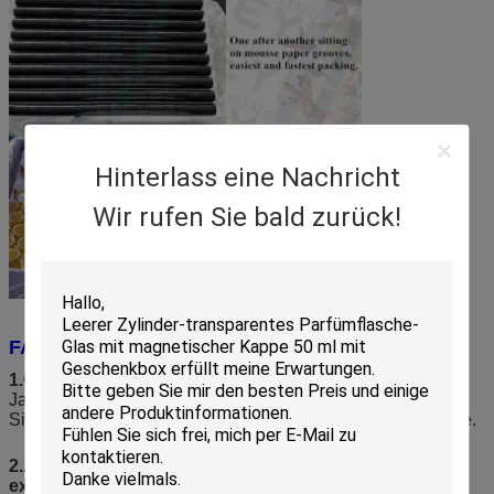
Hinterlass eine Nachricht
Wir rufen Sie bald zurück!
FAQ
1.Can empfangen wir die freien sampels?
Ja schicken wir Ihnen die freien Proben von 1-5pcs, damit
Sie die Qualität prüfen. aber die Eilgüter sind auf Ihrer Seite.
2.Are Sie Fabrik? können Sie die Waren direkt
exportieren?