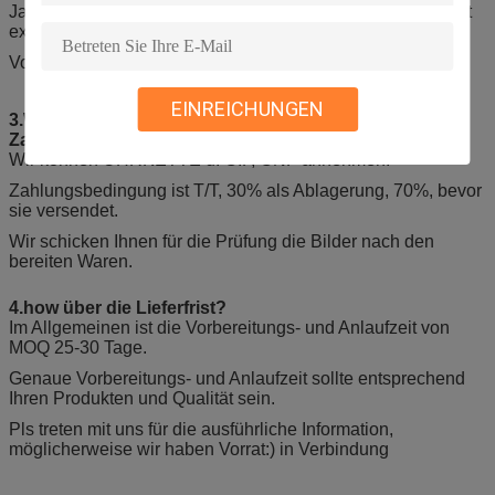
Ja. wir haben die Waren seit 2010, wir können Waren direkt
exportieren exportiert.
Von der Fabrik zu Ihrem Büro, belaufen Sie sich direkt.
EINREICHUNGEN
3.What ist die Vertragsklauseln und die
Zahlungsbedingungen?
Wir können UHRKETTE u. CIF, CNF annehmen.
Zahlungsbedingung ist T/T, 30% als Ablagerung, 70%, bevor
sie versendet.
Wir schicken Ihnen für die Prüfung die Bilder nach den
bereiten Waren.
4.how über die Lieferfrist?
Im Allgemeinen ist die Vorbereitungs- und Anlaufzeit von
MOQ 25-30 Tage.
Genaue Vorbereitungs- und Anlaufzeit sollte entsprechend
Ihren Produkten und Qualität sein.
Pls treten mit uns für die ausführliche Information,
möglicherweise wir haben Vorrat:) in Verbindung