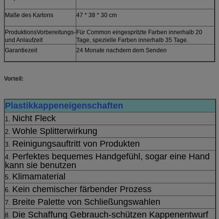
Maße des Kartons
47 * 38 * 30 cm
ProduktionsVorbereitungs-
Für Common eingespritzte Farben innerhalb 20
und Anlaufzeit
Tage, spezielle Farben innerhalb 35 Tage.
Garantiezeit
24 Monate nachdem dem Senden
Vorteil:
Plastikkappeneigenschaften
Nicht Fleck
1.
Wohle Splitterwirkung
2.
Reinigungsauftritt von Produkten
3.
Perfektes bequemes Handgefühl, sogar eine Hand
4.
kann sie benutzen
Klimamaterial
5.
Kein chemischer färbender Prozess
6.
Breite Palette von Schließungswahlen
7.
Die Schaffung Gebrauch-schützen Kappenentwurf
8.