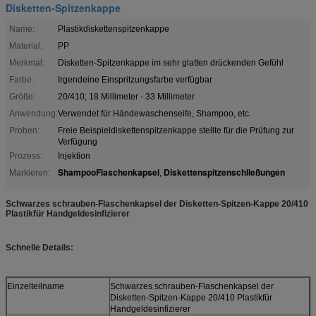
Disketten-Spitzenkappe
Name:
Plastikdiskettenspitzenkappe
Material:
PP
Merkmal:
Disketten-Spitzenkappe im sehr glatten drückenden Gefühl
Farbe:
Irgendeine Einspritzungsfarbe verfügbar
Größe:
20/410; 18 Millimeter - 33 Millimeter
Anwendung:
Verwendet für Händewaschenseife, Shampoo, etc.
Proben:
Freie Beispieldiskettenspitzenkappe stellte für die Prüfung zur
Verfügung
Prozess:
Injektion
ShampooFlaschenkapsel
Diskettenspitzenschließungen
Markieren:
,
Schwarzes schrauben-Flaschenkapsel der Disketten-Spitzen-Kappe 20/410
Plastikfür Handgeldesinfizierer
Schnelle Details:
Einzelteilname
Schwarzes schrauben-Flaschenkapsel der
Disketten-Spitzen-Kappe 20/410 Plastikfür
Handgeldesinfizierer