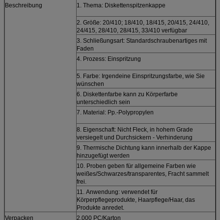
Beschreibung
1. Thema: Diskettenspitzenkappe
2. Größe: 20/410; 18/410, 18/415, 20/415, 24/410,
24/415, 28/410, 28/415, 33/410 verfügbar
3. Schließungsart: Standardschraubenartiges mit
Faden
4. Prozess: Einspritzung
5. Farbe: Irgendeine Einspritzungsfarbe, wie Sie
wünschen
6. Diskettenfarbe kann zu Körperfarbe
unterschiedlich sein
7. Material: Pp.-Polypropylen
8. Eigenschaft: Nicht Fleck, in hohem Grade
versiegelt und Durchsickern - Verhinderung
9. Thermische Dichtung kann innerhalb der Kappe
hinzugefügt werden
10. Proben geben für allgemeine Farben wie
weißes/Schwarzes/transparentes, Fracht sammelt
frei.
11.
Anwendung: verwendet
für
Körperpflegeprodukte, Haarpflege/Haar, das
Produkte anredet.
Verpacken
2.000 PC/Karton