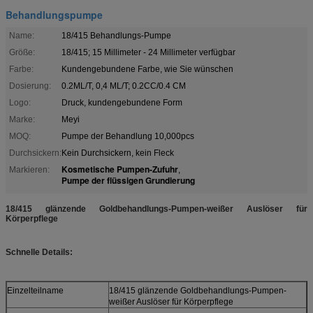
Behandlungspumpe
Name:
18/415 Behandlungs-Pumpe
Größe:
18/415; 15 Millimeter - 24 Millimeter verfügbar
Farbe:
Kundengebundene Farbe, wie Sie wünschen
Dosierung:
0.2ML/T, 0,4 ML/T; 0.2CC/0.4 CM
Logo:
Druck, kundengebundene Form
Marke:
Meyi
MOQ:
Pumpe der Behandlung 10,000pcs
Durchsickern:
Kein Durchsickern, kein Fleck
Kosmetische Pumpen-Zufuhr
Markieren:
,
Pumpe der flüssigen Grundierung
18/415 glänzende Goldbehandlungs-Pumpen-weißer Auslöser für
Körperpflege
Schnelle Details:
Einzelteilname
18/415 glänzende Goldbehandlungs-Pumpen-
weißer Auslöser für Körperpflege