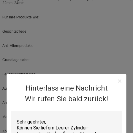
22mm, 24mm.
Für Ihre Produkte wie:
Gesichtspflege
Anti-Alternprodukte
Grundlage sahnt
Feuchtigkeitscremes
Hinterlass eine Nachricht
Augenkonturnprodukte
Wir rufen Sie bald zurück!
Anti-Alternbehandlungen
Make-upentferner
Körperprodukte