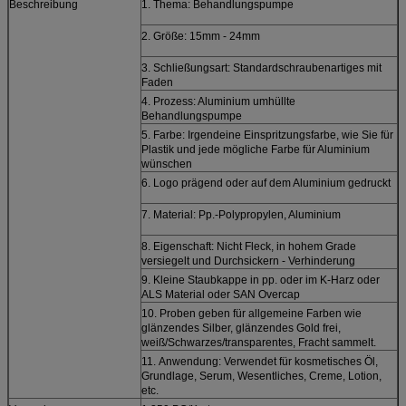
Beschreibung
1. Thema: Behandlungspumpe
2. Größe: 15mm - 24mm
3. Schließungsart: Standardschraubenartiges mit
Faden
4. Prozess: Aluminium umhüllte
Behandlungspumpe
5. Farbe: Irgendeine Einspritzungsfarbe, wie Sie für
Plastik und jede mögliche Farbe für Aluminium
wünschen
6. Logo prägend oder auf dem Aluminium gedruckt
7. Material: Pp.-Polypropylen, Aluminium
8. Eigenschaft: Nicht Fleck, in hohem Grade
versiegelt und Durchsickern - Verhinderung
9. Kleine Staubkappe in pp. oder im K-Harz oder
ALS Material oder SAN Overcap
10. Proben geben für allgemeine Farben wie
glänzendes Silber, glänzendes Gold frei,
weiß/Schwarzes/transparentes, Fracht sammelt.
11.
Anwendung:
Verwendet für kosmetisches Öl,
Grundlage, Serum, Wesentliches, Creme, Lotion,
etc.