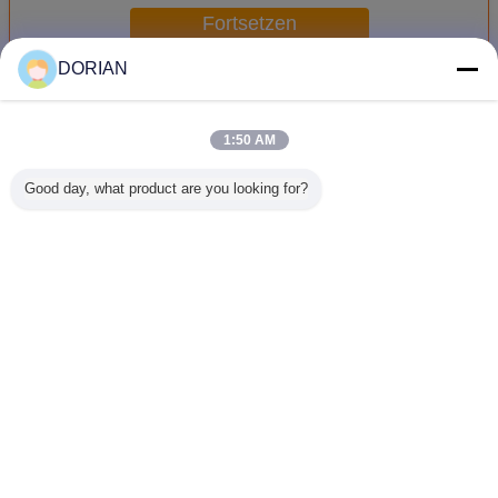
Fortsetzen
DORIAN
Behandlungspumpe
Mehr
1:50 AM
Good day, what product are you looking for?
18/410 äußere
Kosmetische
Glänzende
20/410 ä
Frühlings-
Plastikhandcreme-
silberne
Frühli
Behandlungs-
Pumpe mit pp.-
Sahnepumpe mit
Behandl
Pumpe/Rosen-
Staubkappe,
schwarzer Kappe,
Pump
Goldcreme-
Durchsickern-
dauerhafte
Schwa
Pumpe mit ALS
Verhinderung
Körper-Lotions-
Plastikpu
Ändern Sie Sprache
Kappe
Pumpe
Creme mit
German
Nach Hause
|
Über uns
|
Treten Sie mit uns in Verbindung
|
Sitemap
|
Datenschutz-Bestimmungen
Tischplattenansicht