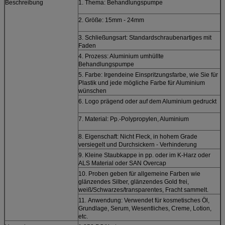
Beschreibung
1. Thema: Behandlungspumpe
2. Größe: 15mm - 24mm
3. Schließungsart: Standardschraubenartiges mit
Faden
4. Prozess: Aluminium umhüllte
Behandlungspumpe
5. Farbe: Irgendeine Einspritzungsfarbe, wie Sie für
Plastik und jede mögliche Farbe für Aluminium
wünschen
6. Logo prägend oder auf dem Aluminium gedruckt
7. Material: Pp.-Polypropylen, Aluminium
8. Eigenschaft: Nicht Fleck, in hohem Grade
versiegelt und Durchsickern - Verhinderung
9. Kleine Staubkappe in pp. oder im K-Harz oder
ALS Material oder SAN Overcap
10. Proben geben für allgemeine Farben wie
glänzendes Silber, glänzendes Gold frei,
weiß/Schwarzes/transparentes, Fracht sammelt.
11.
Anwendung:
Verwendet für kosmetisches Öl,
Grundlage, Serum, Wesentliches, Creme, Lotion,
etc.