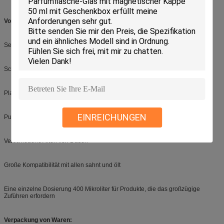
Vorteil:
Sehr angenehm zu verwenden
Schutzkappe
Plastik- und Metallversionen
EINREICHUNGEN
Pumpe angepasst zähflüssigen Produkten
Verschiedene Arten von Düsen
Große Kompatibilität mit allen sahnt und ölt
Eine einzelne Dosierung 400 Mikroliter für Produkte, die das großzügige
Zuführen erfordern
Verpackung von Waren: