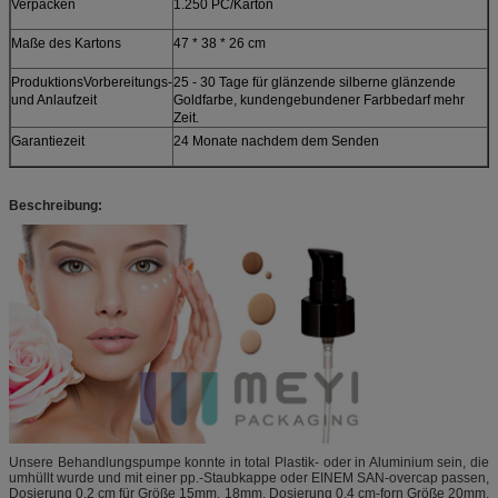
Verpacken
1.250 PC/Karton
Maße des Kartons
47 * 38 * 26 cm
ProduktionsVorbereitungs-
25 - 30 Tage für glänzende silberne glänzende
und Anlaufzeit
Goldfarbe, kundengebundener Farbbedarf mehr
Zeit.
Garantiezeit
24 Monate nachdem dem Senden
Beschreibung:
Unsere Behandlungspumpe konnte in total Plastik- oder in Aluminium sein, die
umhüllt wurde und mit einer pp.-Staubkappe oder EINEM SAN-overcap passen,
Dosierung 0,2 cm für Größe 15mm, 18mm, Dosierung 0,4 cm-forn Größe 20mm,