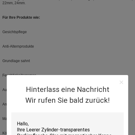
22mm, 24mm.
Für Ihre Produkte wie:
Gesichtspflege
Anti-Alternprodukte
Grundlage sahnt
Feuchtigkeitscremes
Hinterlass eine Nachricht
Augenkonturnprodukte
Wir rufen Sie bald zurück!
Anti-Alternbehandlungen
Make-upentferner
Körperprodukte