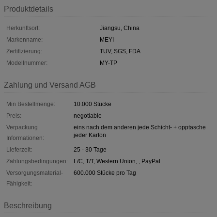
Produktdetails
Herkunftsort:
Jiangsu, China
Markenname:
MEYI
Zertifizierung:
TUV, SGS, FDA
Modellnummer:
MY-TP
Zahlung und Versand AGB
Min Bestellmenge:
10.000 Stücke
Preis:
negotiable
Verpackung
eins nach dem anderen jede Schicht- + opptasche
jeder Karton
Informationen:
Lieferzeit:
25 - 30 Tage
Zahlungsbedingungen:
L/C, T/T, Western Union, , PayPal
Versorgungsmaterial-
600.000 Stücke pro Tag
Fähigkeit:
Beschreibung