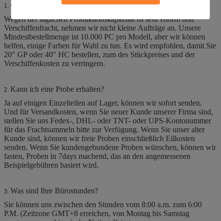
Gibt es eine minimale Auftragsanforderung?
1.
Wegen der täglichen Produktionskapazität ist sehr enorm und
Verschiffenfracht, nehmen wir nicht kleine Aufträge an. Unsere
Mindestbestellmenge ist 10.000 PC pro Modell, aber wir können
helfen, einige Farben für Wahl zu tun. Es wird empfohlen, damit Sie
20" GP oder 40" HC bestellen, zum des Stückpreises und der
Verschiffenkosten zu verringern.
Kann ich eine Probe erhalten?
2.
Ja auf einigen Einzelteilen auf Lager, können wir sofort senden.
Und für Versandkosten, wenn Sie neuer Kunde unserer Firma sind,
stellen Sie uns Fedex-, DHL- oder TNT- oder UPS-Kontonummer
für das Frachtsammeln bitte zur Verfügung. Wenn Sie unser alter
Kunde sind, können wir freie Proben einschließlich Eilkosten
senden. Wenn Sie kundengebundene Proben wünschen, können wir
fasten, Proben in 7days machend, das an den angemessenen
Beispielgebühren basiert wird.
Was sind Ihre Bürostunden?
3.
Sie können uns zwischen den Stunden vom 8:00 a.m. zum 6:00
P.M. (Zeitzone GMT+8 erreichen, von Montag bis Samstag