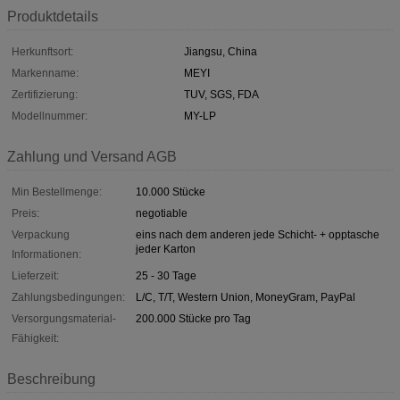
Produktdetails
Herkunftsort:
Jiangsu, China
Markenname:
MEYI
Zertifizierung:
TUV, SGS, FDA
Modellnummer:
MY-LP
Zahlung und Versand AGB
Min Bestellmenge:
10.000 Stücke
Preis:
negotiable
Verpackung
eins nach dem anderen jede Schicht- + opptasche
jeder Karton
Informationen:
Lieferzeit:
25 - 30 Tage
Zahlungsbedingungen:
L/C, T/T, Western Union, MoneyGram, PayPal
Versorgungsmaterial-
200.000 Stücke pro Tag
Fähigkeit:
Beschreibung