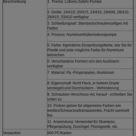
Beschreibung
1. Thema: Lotions-Zufuhr-Pumpe
2. Größe: 24/410; 20/415, 24/410, 28/400, 28/410,
28/415, 33/410 verfügbar
3. Schließungsart: Standardschraubenartiges mit
Faden
4. Prozess: Aluminiumhüllenlotionspumpe
5. Farbe: Irgendeine Einspritzungsfarbe, wie Sie für
Plastik und jede mögliche Farbe für Aluminium
wünschen
6. Verschiedene Formen von den Auslösern
verfügbar
7. Material: Pp.-Polypropylen, Aluminium
8. Eigenschaft: Nicht Fleck, in hohem Grade
versiegelt und Durchsickern - Verhinderung
9. Schrauben-Verschluss-Art, herauf - schließen Sie
unten zu
10. Proben geben für allgemeine Farben wie
weißes/Schwarzes/transparentes, Fracht sammelt
frei.
11.
Anwendung:
Verwendet für Shampoo,
Pflegespülung, Duschgel, Flüssigseife, etc.
Verpacken
800 PC/Karton