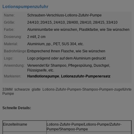
Lotionspumpenzufuhr
Name:
Schrauben-Verschluss-Lotions-Zufuhr-Pumpe
Größe:
24/410; 20/415, 24/410, 28/400, 28/410, 28/415, 33/410
Farbe:
Aluminiumfarbe wie wünschen, Plastikfarbe, wie Sie wünschen
Dosierung:
2 ml/t, 2 cm
Material:
Aluminium, pp., PET, SUS 304, etc.
Badrohrlänge:
Entsprechend Ihnen Flasche, wie Sie wünschen
Logo:
Logo prägend oder auf dem Aluminium gedruckt
Anwendung:
Verwendet für Shampoo, Pflegespülung, Duschgel,
Flüssigseife, etc.
Handlotionspumpe
Lotionszufuhr-Pumpenersatz
Markieren:
,
33MM schwarze glatte Lotions-Zufuhr-Pumpen-Shampoo-Pumpen-zugeführte
Pumpe
Schnelle Details:
Einzelteilname
Lotions-Zufuhr-Pumpe/Lotions-Pumpe/Zufuhr-
Pumpe/Shampoo-Pumpe