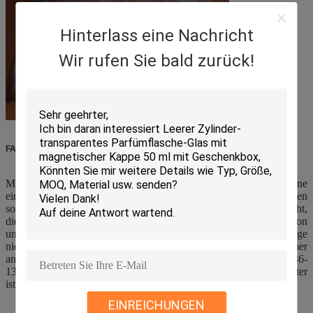
Hinterlass eine Nachricht
Wir rufen Sie bald zurück!
FAQ:
MEYI VERPACKEN versteht, dass manchmal Sie gerade eine
einfache Frage haben, die durch die Website beantwortet werden
sollte, aber nicht sind. Dieses verwirklichend, haben wir versucht,
die meisten häufigsten Fragen zusammenzufügen, die wir von
unseren Kunden auf der ganzen Erde erhalten. Wenn Ihre Frage
nicht hier beantwortet wird, können Sie uns gebührenfrei immer
anrufen bei 0086-510-86562585, oder, WhatsApp 0086-
13861642099 und einen zu verwenden unserer Vertriebsmitarbeiter
ist glücklich, Ihnen zu helfen.
EINREICHUNGEN