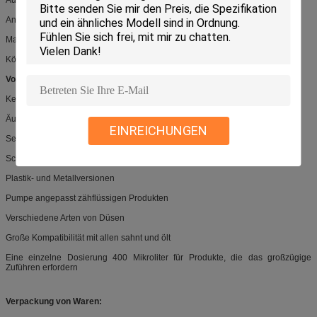
Anti-Alternbehandlungen
Make-upentferner
Körperprodukte
Vorteil:
Kein Notenmetall
Äußerer Frühling
EINREICHUNGEN
Sehr angenehm zu verwenden
Schutzkappe
Plastik- und Metallversionen
Pumpe angepasst zähflüssigen Produkten
Verschiedene Arten von Düsen
Große Kompatibilität mit allen sahnt und ölt
Eine einzelne Dosierung 400 Mikroliter für Produkte, die das großzügige
Zuführen erfordern
Verpackung von Waren: