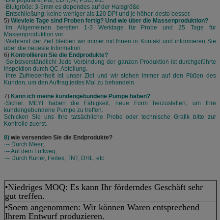
·Blutgröße: 3-5mm es dependes auf der Halsgröße
·Entschließung: keine weniger als 120 DPI und je höher, desto besser.
5)
Wieviele Tage sind Proben fertig? Und wie über die Massenproduktion?
·Im Allgemeinen bereiten 1-3 Werktage für Probe und 25 Tage für
Massenproduktion vor.
·Während der Zeit bleiben wir immer mit Ihnen in Kontakt und informieren Sie
über die neueste Information.
6)
Kontrollieren Sie die Endprodukte?
·Selbstverständlich! Jede Verbindung der ganzen Produktion ist durchgeführte
Inspektion durch QC-Abteilung.
·Ihre Zufriedenheit ist unser Ziel und wir stehen immer auf den Füßen des
Kunden, um den Auftrag jedes Mal zu behandeln.
7)
Kann ich meine kundengebundene Pumpe haben?
·Sicher. MEYI haben die Fähigkeit, neue Form herzustellen, um Ihre
kundengebundene Pumpe zu treffen.
Schicken Sie uns Ihre tatsächliche Probe oder technische Grafik bitte zur
Kontrolle zuerst.
8)
wie versenden Sie die Endprodukte?
·-- Durch Meer;
·-- Auf dem Luftweg;
·-- Durch Kurier, Fedex, TNT, DHL, etc.
•Niedriges MOQ: Es kann Ihr förderndes Geschäft sehr
gut treffen.
•Soem angenommen: Wir können Waren entsprechend
Ihrem Entwurf produzieren.