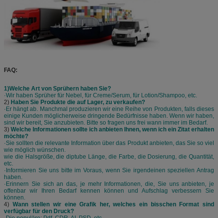
FAQ:
1)Welche Art von Sprühern haben Sie?
·Wir haben Sprüher für Nebel, für Creme/Serum, für Lotion/Shampoo, etc.
2)
Haben Sie Produkte die auf Lager, zu verkaufen?
·Er hängt ab. Manchmal produzieren wir eine Reihe von Produkten, falls dieses
einige Kunden möglicherweise dringende Bedürfnisse haben. Wenn wir haben,
sind wir bereit, Sie anzubieten. Bitte so fragen uns frei wann immer im Bedarf.
3)
Welche Informationen sollte ich anbieten Ihnen, wenn ich ein Zitat erhalten
möchte?
·Sie sollten die relevante Information über das Produkt anbieten, das Sie so viel
wie möglich wünschen.
wie die Halsgröße, die diptube Länge, die Farbe, die Dosierung, die Quantität,
etc.
·Informieren Sie uns bitte im Voraus, wenn Sie irgendeinen speziellen Antrag
haben.
·Erinnern Sie sich an das, je mehr Informationen, die, Sie uns anbieten, je
offenbar wir Ihren Bedarf kennen können und Aufschlag verbessern Sie
können.
4)
Wann stellen wir eine Grafik her, welches ein bisschen Format sind
verfügbar für den Druck?
·Die populäre: Pdf, CDR, AI, PSD, etc.