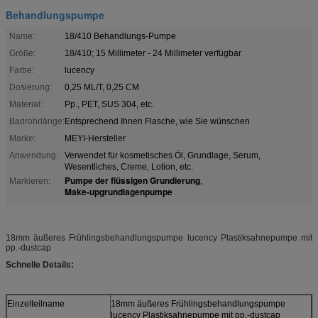
Behandlungspumpe
Name:
18/410 Behandlungs-Pumpe
Größe:
18/410; 15 Millimeter - 24 Millimeter verfügbar
Farbe:
lucency
Dosierung:
0,25 ML/T, 0,25 CM
Material:
Pp., PET, SUS 304, etc.
Badrohrlänge:
Entsprechend Ihnen Flasche, wie Sie wünschen
Marke:
MEYI-Hersteller
Anwendung:
Verwendet für kosmetisches Öl, Grundlage, Serum,
Wesentliches, Creme, Lotion, etc.
Pumpe der flüssigen Grundierung
Markieren:
,
Make-upgrundlagenpumpe
18mm äußeres Frühlingsbehandlungspumpe lucency Plastiksahnepumpe mit
pp.-dustcap
Schnelle Details:
Einzelteilname
18mm äußeres Frühlingsbehandlungspumpe
lucency Plastiksahnepumpe mit pp.-dustcap