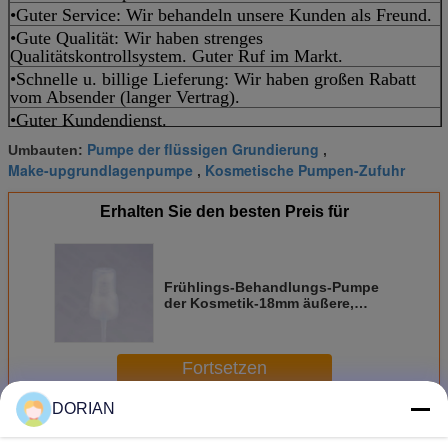
•Guter Service: Wir behandeln unsere Kunden als Freund.
•Gute Qualität: Wir haben strenges
Qualitätskontrollsystem. Guter Ruf im Markt.
•Schnelle u. billige Lieferung: Wir haben großen Rabatt
vom Absender (langer Vertrag).
•Guter Kundendienst.
Pumpe der flüssigen Grundierung
Umbauten:
,
Make-upgrundlagenpumpe
Kosmetische Pumpen-Zufuhr
,
Erhalten Sie den besten Preis für
Frühlings-Behandlungs-Pumpe
der Kosmetik-18mm äußere,
Minilotions-Creme-Handpumpe
Fortsetzen
DORIAN
Behandlungspumpe
Mehr