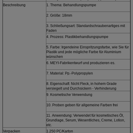
Beschreibung
1. Thema: Behandlungspumpe
2. Größe: 18mm
3. Schließungsart: Standardschraubenartiges mit
Faden
4. Prozess: Plastikbehandlungspumpe
5. Farbe: Irgendeine Einspritzungsfarbe, wie Sie für
Plastik und jede mögliche Farbe für Aluminium
wünschen
6. MEYI-Fabrikentwurf und produzieren es.
7. Material: Pp.-Polypropylen
8. Eigenschaft: Nicht Fleck, in hohem Grade
versiegelt und Durchsickern - Verhinderung
9. Kosmetische Verwendung
10. Proben geben für allgemeine Farben frei
11.
Anwendung:
Verwendet für kosmetisches Öl,
Grundlage, Serum, Wesentliches, Creme, Lotion,
etc.
Verpacken
1.250 PC/Karton