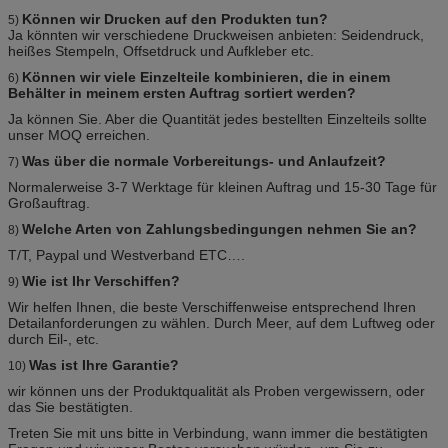
Können wir Drucken auf den Produkten tun?
5)
Ja könnten wir verschiedene Druckweisen anbieten:
Seidendruck,
heißes Stempeln, Offsetdruck und Aufkleber etc.
Können wir viele Einzelteile kombinieren, die in einem
6)
Behälter in meinem ersten Auftrag sortiert werden?
Ja können Sie. Aber die Quantität jedes bestellten Einzelteils sollte
unser MOQ erreichen.
Was über die normale Vorbereitungs- und Anlaufzeit?
7)
Normalerweise 3-7 Werktage für kleinen Auftrag
und 15-30 Tage für
Großauftrag.
Welche Arten von Zahlungsbedingungen nehmen Sie an?
8)
T/T, Paypal und Westverband ETC….
Wie ist Ihr Verschiffen?
9)
Wir helfen Ihnen, die beste Verschiffenweise entsprechend Ihren
Detailanforderungen zu wählen. Durch Meer, auf dem Luftweg oder
durch Eil-, etc.
Was ist Ihre Garantie?
10)
wir können uns der Produktqualität als Proben vergewissern, oder
das Sie bestätigten.
Treten Sie mit uns bitte in Verbindung, wann immer die bestätigten