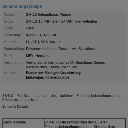
Behandlungspumpe
Name:
24/410 Behandlungs-Pumpe
Größe:
24/410; 15 Millimeter - 24 Millimeter verfügbar
Farbe:
Silver
Dosierung:
0,25 ML/T, 0,25 CM
Material:
Pp., PET, SUS 304, etc.
Badrohrlänge:
Entsprechend Ihnen Flasche, wie Sie wünschen
Marke:
MEYI-Hersteller
Anwendung:
Verwendet für kosmetisches Öl, Grundlage, Serum,
Wesentliches, Creme, Lotion, etc.
Pumpe der flüssigen Grundierung
Markieren:
,
Make-upgrundlagenpumpe
24/410 Plastiksahnepumpe des äußeren Frühlingsbehandlungspumpen-
Silbers mit pp.-dustcap
Schnelle Details:
Einzelteilname
24/410 Plastiksahnepumpe des äußeren
Frühlingsbehandlungspumpen-Silbers mit pp.-