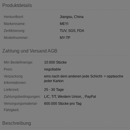
Produktdetails
Herkunftsort:
Jiangsu, China
Markenname:
MEYI
Zertifizierung:
TUV, SGS, FDA
Modellnummer:
MY-TP
Zahlung und Versand AGB
Min Bestellmenge:
10.000 Stücke
Preis:
negotiable
Verpackung
eins nach dem anderen jede Schicht- + opptasche
jeder Karton
Informationen:
Lieferzeit:
25 - 30 Tage
Zahlungsbedingungen:
L/C, T/T, Western Union, , PayPal
Versorgungsmaterial-
600.000 Stücke pro Tag
Fähigkeit:
Beschreibung