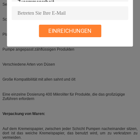
Sehr angenehm zu verwenden
Schutzkappe
EINREICHUNGEN
Plastik- und Metallversionen
Pumpe angepasst zähflüssigen Produkten
Verschiedene Arten von Düsen
Große Kompatibilität mit allen sahnt und ölt
Eine einzelne Dosierung 400 Mikroliter für Produkte, die das großzügige
Zuführen erfordern
Verpackung von Waren:
Auf dem Kremeispapier, zwischen jeder Schicht Pumpen nacheinander sitzen,
dort ist das weiche Kremeispapier, das benutzt wird, um zu verkratzen zu
vermeiden.