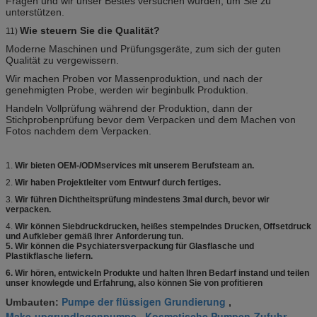
Fragen und wir unser Bestes versuchen würden, um Sie zu
unterstützen.
Wie steuern Sie die Qualität?
11)
Moderne Maschinen und Prüfungsgeräte, zum sich der guten
Qualität zu vergewissern.
Wir machen Proben vor Massenproduktion, und nach der
genehmigten Probe, werden wir beginbulk Produktion.
Handeln Vollprüfung während der Produktion, dann der
Stichprobenprüfung bevor dem Verpacken und dem Machen von
Fotos nachdem dem Verpacken.
1.
Wir bieten OEM-/ODMservices mit unserem Berufsteam an.
2.
Wir haben Projektleiter vom Entwurf durch fertiges.
3.
Wir führen Dichtheitsprüfung mindestens 3mal durch, bevor wir
verpacken.
4.
Wir können Siebdruckdrucken, heißes stempelndes Drucken, Offsetdruck
und Aufkleber gemäß Ihrer Anforderung tun.
5.
Wir können die Psychiatersverpackung für Glasflasche und
Plastikflasche liefern.
6. Wir hören, entwickeln Produkte und halten Ihren Bedarf instand und teilen
unser knowlegde und Erfahrung, also können Sie von profitieren
Pumpe der flüssigen Grundierung
Umbauten:
,
Make-upgrundlagenpumpe
Kosmetische Pumpen-Zufuhr
,