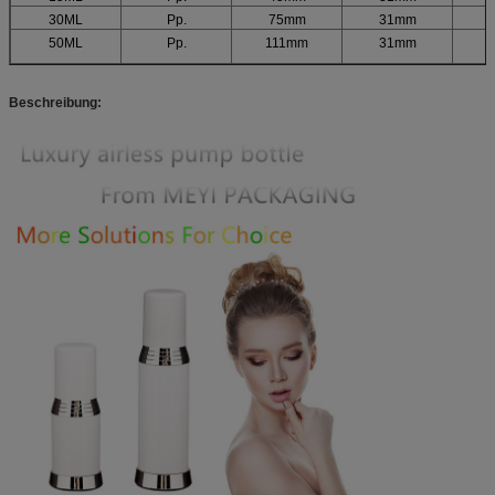
30ML
Pp.
75mm
31mm
1
50ML
Pp.
111mm
31mm
1
Beschreibung: