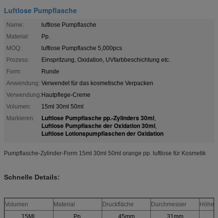
Luftlose Pumpflasche
Name:
luftlose Pumpflasche
Material:
Pp.
MOQ:
luftlose Pumpflasche 5,000pcs
Prozess:
Einspritzung, Oxidation, UVfarbbeschichtung etc.
Form:
Runde
Anwendung:
Verwendet für das kosmetische Verpacken
Verwendung:
Hautpflege-Creme
Volumen:
15ml 30ml 50ml
Luftlose Pumpflasche pp.-Zylinders 30ml
Markieren:
,
Luftlose Pumpflasche der Oxidation 30ml
,
Luftlose Lotionspumpflaschen der Oxidation
Pumpflasche-Zylinder-Form 15ml 30ml 50ml orange pp. luftlose für Kosmetik
Schnelle Details:
Volumen
Material
Druckfläche
Durchmesser
Höhe
15ML
Pp.
45mm
31mm