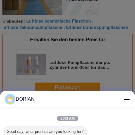
Luftlose kosmetische Flaschen
Umbauten:
,
luftlose Vakuumpumpflasche
luftlose Lotionspumpflaschen
,
Erhalten Sie den besten Preis für
Luftlose Pumpflasche der pp.-
Zylinder-Form-30ml für das
Lotions-Verpacken
Fortsetzen
DORIAN
Luftlose Pumpflasche
Mehr
8:43 AM
Good day, what product are you looking for?