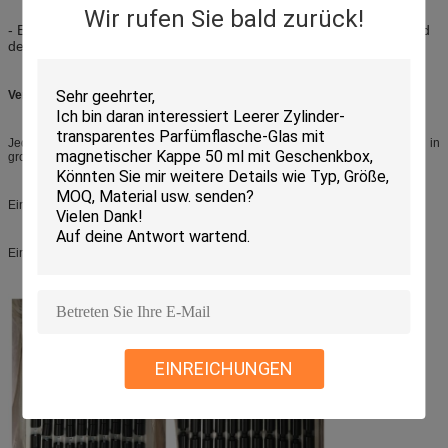
Wir rufen Sie bald zurück!
- Es ist auch in der Lage bereift zu werden, oder UV, entsprechend
den Anforderungen der Kunden beschichtet zu werden.
Verpackende Methode:
Jedes Teil (Flasche, Pumpe und Kappe) sitzt auf dem Kremeispapier, die in
großem Maße das Produkt gut während des Transportes schützen.
Eine Siegel-OPP-Tasche in jedem Karton die Produkte vor Staub schützen.
Einfach zu erhalten und zu verwenden
EINREICHUNGEN