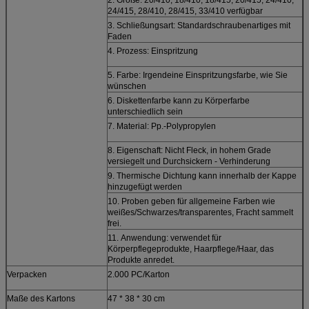
24/415, 28/410, 28/415, 33/410 verfügbar
3. Schließungsart: Standardschraubenartiges mit
Faden
4. Prozess: Einspritzung
5. Farbe: Irgendeine Einspritzungsfarbe, wie Sie
wünschen
6. Diskettenfarbe kann zu Körperfarbe
unterschiedlich sein
7. Material: Pp.-Polypropylen
8. Eigenschaft: Nicht Fleck, in hohem Grade
versiegelt und Durchsickern - Verhinderung
9. Thermische Dichtung kann innerhalb der Kappe
hinzugefügt werden
10. Proben geben für allgemeine Farben wie
weißes/Schwarzes/transparentes, Fracht sammelt
frei.
11.
Anwendung: verwendet
für
Körperpflegeprodukte, Haarpflege/Haar, das
Produkte anredet.
Verpacken
2.000 PC/Karton
Maße des Kartons
47 * 38 * 30 cm