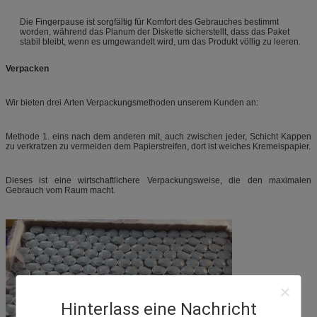
Die Fingerpause ist sorgfältig für Komfort des Gebrauches bestimmt
worden, während das Planum der Diskette sicherstellt, dass das Paket
stabil bleibt, wenn es umgewandelt wird, um das Produkt völlig zu leeren.
Verpacken
Wir bieten drei Arten Verpackungsmethoden unserem Kunden an:
Methode 1. eins nach dem anderen mit, auch zwischen jeder, Schicht Kappen
zu verkratzen zu vermeiden dem Papierstreifen, dort ist weiches Kremeispapier.
Dieses ist eine wirtschaftlichere Verpackungsweise, die den maximalen
Gebrauch vom Raum macht.
Hinterlass eine Nachricht