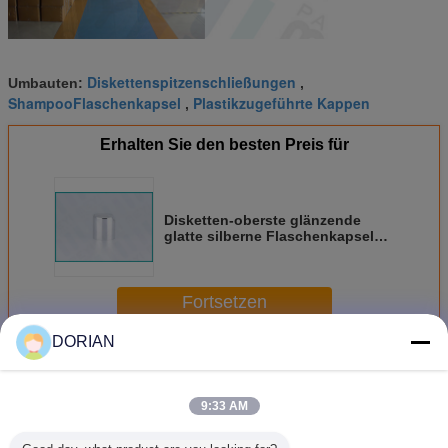
Diskettenspitzenschließungen
Umbauten:
,
ShampooFlaschenkapsel
Plastikzugeführte Kappen
,
Erhalten Sie den besten Preis für
Disketten-oberste glänzende
glatte silberne Flaschenkapsel
24/410 mit transparentem
Auslöser
Fortsetzen
DORIAN
Disketten-Spitzenkappe
Mehr
9:33 AM