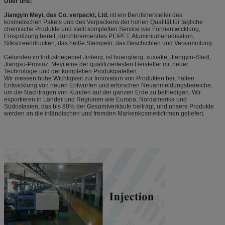
Über uns:
5.Q: Wie steuern Sie die Qualität?
Jiangyin Meyi, das Co. verpackt, Ltd.
ist ein Berufshersteller des
A: Unsere QC-Kontrolle die Waren für 3mal bevor dem
kosmetischen Pakets und des Verpackens der hohen Qualität für tägliche
Verpacken.
chemische Produkte und stellt kompletten Service wie Formentwicklung,
Einspritzung bereit, durchbrennendes PE/PET, Aluminiumanodisation,
Silkscreendrucken, das heiße Stempeln, das Beschichten und Versammlung.
6.Q:
Gibt es eine minimale Auftragsanforderung?
Gefunden im Industriegebiet Jinfeng, ist huangtang, xuxiake, Jiangyin-Stadt,
A:
Wegen der täglichen Produktionskapazität ist sehr enorm
Jiangsu-Provinz, Meyi eine der qualifiziertesten Hersteller mit neuer
und Verschiffenfracht, nehmen wir nicht kleine Aufträge an.
Technologie und der kompletten Produktpaletten.
Unsere Mindestbestellmenge ist 10.000 PC pro Modell, aber
Wir messen hohe Wichtigkeit zur Innovation von Produkten bei, halten
wir können helfen, einige Farben für Wahl zu tun.
Entwicklung von neuen Entwürfen und erforschen Neuanmeldungsbereiche,
um die Nachfragen von Kunden auf der ganzen Erde zu befriedigen. Wir
Es wird empfohlen, damit Sie 20" GP oder 40" HC bestellen,
exportieren in Länder und Regionen wie Europa, Nordamerika und
zum des Stückpreises und der Verschiffenkosten zu
Südostasien, das bis 80% der Gesamtverkäufe beiträgt, und unsere Produkte
verringern.
werden an die inländischen und fremden Markenkosmetikfirmen geliefert.