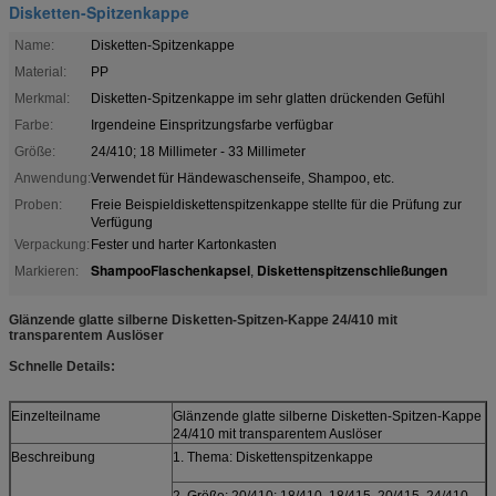
Disketten-Spitzenkappe
Name:
Disketten-Spitzenkappe
Material:
PP
Merkmal:
Disketten-Spitzenkappe im sehr glatten drückenden Gefühl
Farbe:
Irgendeine Einspritzungsfarbe verfügbar
Größe:
24/410; 18 Millimeter - 33 Millimeter
Anwendung:
Verwendet für Händewaschenseife, Shampoo, etc.
Proben:
Freie Beispieldiskettenspitzenkappe stellte für die Prüfung zur
Verfügung
Verpackung:
Fester und harter Kartonkasten
ShampooFlaschenkapsel
Diskettenspitzenschließungen
Markieren:
,
Glänzende glatte silberne Disketten-Spitzen-Kappe 24/410 mit
transparentem Auslöser
Schnelle Details:
Einzelteilname
Glänzende glatte silberne Disketten-Spitzen-Kappe
24/410 mit transparentem Auslöser
Beschreibung
1. Thema: Diskettenspitzenkappe
2. Größe: 20/410; 18/410, 18/415, 20/415, 24/410,