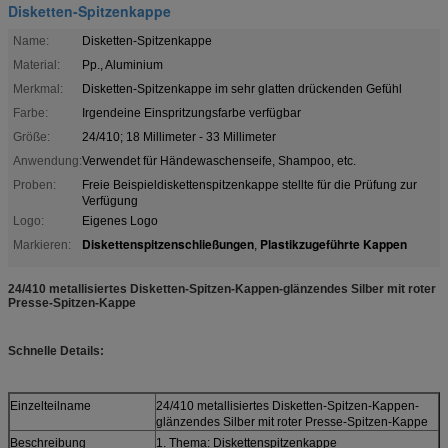
Disketten-Spitzenkappe
Name:
Disketten-Spitzenkappe
Material:
Pp., Aluminium
Merkmal:
Disketten-Spitzenkappe im sehr glatten drückenden Gefühl
Farbe:
Irgendeine Einspritzungsfarbe verfügbar
Größe:
24/410; 18 Millimeter - 33 Millimeter
Anwendung:
Verwendet für Händewaschenseife, Shampoo, etc.
Proben:
Freie Beispieldiskettenspitzenkappe stellte für die Prüfung zur
Verfügung
Logo:
Eigenes Logo
Diskettenspitzenschließungen
Plastikzugeführte Kappen
Markieren:
,
24/410 metallisiertes Disketten-Spitzen-Kappen-glänzendes Silber mit roter
Presse-Spitzen-Kappe
Schnelle Details:
Einzelteilname
24/410 metallisiertes Disketten-Spitzen-Kappen-
glänzendes Silber mit roter Presse-Spitzen-Kappe
Beschreibung
1. Thema: Diskettenspitzenkappe