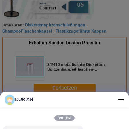
Diskettenspitzenschließungen
Umbauten:
,
ShampooFlaschenkapsel
Plastikzugeführte Kappen
,
Erhalten Sie den besten Preis für
24/410 metallisierte Disketten-
Spitzenkappe/Flaschen-
Spitzendeckel für das Haar, das
Produkte anredet
Fortsetzen
DORIAN
Disketten-Spitzenkappe
Mehr
3:01 PM