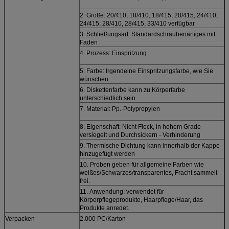
2. Größe: 20/410; 18/410, 18/415, 20/415, 24/410,
24/415, 28/410, 28/415, 33/410 verfügbar
3. Schließungsart: Standardschraubenartiges mit
Faden
4. Prozess: Einspritzung
5. Farbe: Irgendeine Einspritzungsfarbe, wie Sie
wünschen
6. Diskettenfarbe kann zu Körperfarbe
unterschiedlich sein
7. Material: Pp.-Polypropylen
8. Eigenschaft: Nicht Fleck, in hohem Grade
versiegelt und Durchsickern - Verhinderung
9. Thermische Dichtung kann innerhalb der Kappe
hinzugefügt werden
10. Proben geben für allgemeine Farben wie
weißes/Schwarzes/transparentes, Fracht sammelt
frei.
11.
Anwendung: verwendet
für
Körperpflegeprodukte, Haarpflege/Haar, das
Produkte anredet.
Verpacken
2.000 PC/Karton