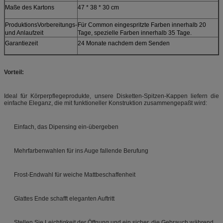
Maße des Kartons
47 * 38 * 30 cm
ProduktionsVorbereitungs-
Für Common eingespritzte Farben innerhalb 20
und Anlaufzeit
Tage, spezielle Farben innerhalb 35 Tage.
Garantiezeit
24 Monate nachdem dem Senden
Vorteil:
Ideal für Körperpflegeprodukte, unsere Disketten-Spitzen-Kappen liefern die
einfache Eleganz, die mit funktioneller Konstruktion zusammengepaßt wird:
Einfach, das Dipensing ein-übergeben
Mehrfarbenwahlen für ins Auge fallende Berufung
Frost-Endwahl für weiche Mattbeschaffenheit
Glattes Ende schafft eleganten Auftritt
Stellen Sie Leichtigkeit der Öffnung und ein sicher, die Gebrauch während