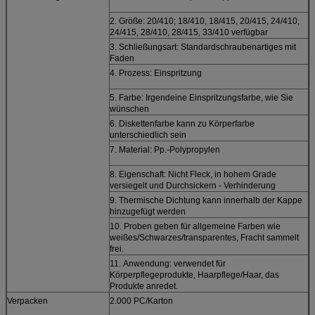
2. Größe: 20/410; 18/410, 18/415, 20/415, 24/410,
24/415, 28/410, 28/415, 33/410 verfügbar
3. Schließungsart: Standardschraubenartiges mit
Faden
4. Prozess: Einspritzung
5. Farbe: Irgendeine Einspritzungsfarbe, wie Sie
wünschen
6. Diskettenfarbe kann zu Körperfarbe
unterschiedlich sein
7. Material: Pp.-Polypropylen
8. Eigenschaft: Nicht Fleck, in hohem Grade
versiegelt und Durchsickern - Verhinderung
9. Thermische Dichtung kann innerhalb der Kappe
hinzugefügt werden
10. Proben geben für allgemeine Farben wie
weißes/Schwarzes/transparentes, Fracht sammelt
frei.
11.
Anwendung: verwendet
für
Körperpflegeprodukte, Haarpflege/Haar, das
Produkte anredet.
Verpacken
2.000 PC/Karton