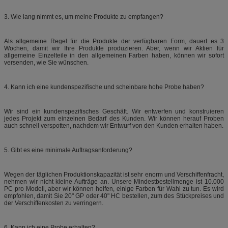
3. Wie lang nimmt es, um meine Produkte zu empfangen?
Als allgemeine Regel für die Produkte der verfügbaren Form, dauert es 3
Wochen, damit wir Ihre Produkte produzieren. Aber, wenn wir Aktien für
allgemeine Einzelteile in den allgemeinen Farben haben, können wir sofort
versenden, wie Sie wünschen.
4. Kann ich eine kundenspezifische und scheinbare hohe Probe haben?
Wir sind ein kundenspezifisches Geschäft. Wir entwerfen und konstruieren
jedes Projekt zum einzelnen Bedarf des Kunden. Wir können herauf Proben
auch schnell verspotten, nachdem wir Entwurf von den Kunden erhalten haben.
5. Gibt es eine minimale Auftragsanforderung?
Wegen der täglichen Produktionskapazität ist sehr enorm und Verschiffenfracht,
nehmen wir nicht kleine Aufträge an. Unsere Mindestbestellmenge ist 10.000
PC pro Modell, aber wir können helfen, einige Farben für Wahl zu tun. Es wird
empfohlen, damit Sie 20" GP oder 40" HC bestellen, zum des Stückpreises und
der Verschiffenkosten zu verringern.
6. Kann ich eine Probe erhalten?