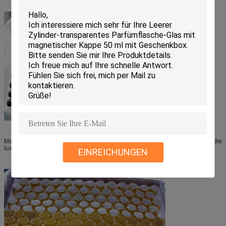
Methode 3., die separat in den Löchern des Kremeispapiers sitzt. Dieses ist die
luxuriest Verpackungsweise, aber es gibt Verschwendung des Raumes.
EINREICHUNGEN