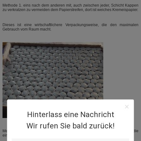
Methode 1. eins nach dem anderen mit, auch zwischen jeder, Schicht Kappen
zu verkratzen zu vermeiden dem Papierstreifen, dort ist weiches Kremeispapier.
Dieses ist eine wirtschaftlichere Verpackungsweise, die den maximalen
Gebrauch vom Raum macht.
Hinterlass eine Nachricht
Wir rufen Sie bald zurück!
Methode 2. nacheinander sitzend auf Kremeispapiernuten. Dieses ist die
einfachste und schnellste Verpackungsweise.