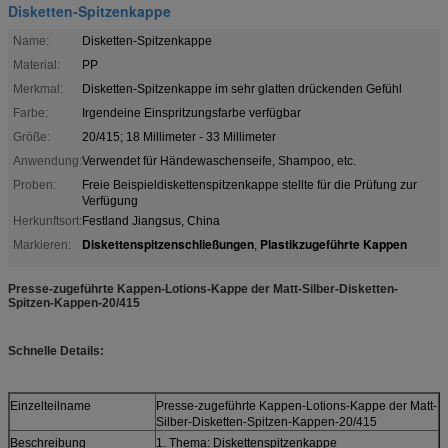
Disketten-Spitzenkappe
Name:
Disketten-Spitzenkappe
Material:
PP
Merkmal:
Disketten-Spitzenkappe im sehr glatten drückenden Gefühl
Farbe:
Irgendeine Einspritzungsfarbe verfügbar
Größe:
20/415; 18 Millimeter - 33 Millimeter
Anwendung:
Verwendet für Händewaschenseife, Shampoo, etc.
Proben:
Freie Beispieldiskettenspitzenkappe stellte für die Prüfung zur
Verfügung
Herkunftsort:
Festland Jiangsus, China
Diskettenspitzenschließungen
Plastikzugeführte Kappen
Markieren:
,
Presse-zugeführte Kappen-Lotions-Kappe der Matt-Silber-Disketten-
Spitzen-Kappen-20/415
Schnelle Details:
Einzelteilname
Presse-zugeführte Kappen-Lotions-Kappe der Matt-
Silber-Disketten-Spitzen-Kappen-20/415
Beschreibung
1. Thema: Diskettenspitzenkappe