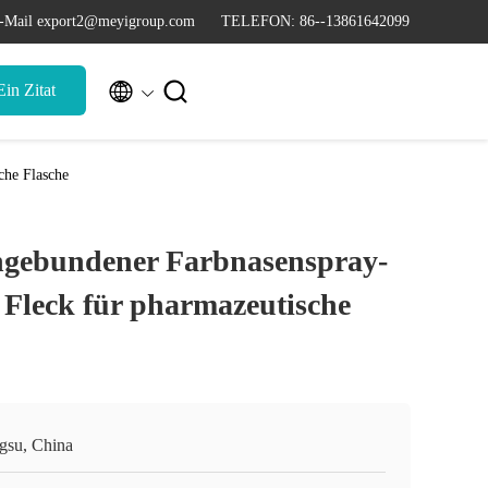
-Mail export2@meyigroup.com
TELEFON: 86--13861642099


in Zitat
che Flasche
ngebundener Farbnasenspray-
Fleck für pharmazeutische
ngsu, China