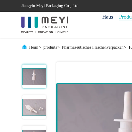
Jiangyin Meyi Packaging Co., Ltd.
Haus
Produ
Heim
>
produits
>
Pharmazeutisches Flaschenverpacken
>
1