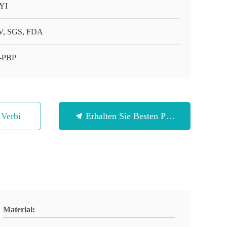
YI
, SGS, FDA
-PBP
n Verbindung
Erhalten Sie Besten Preis
Material: