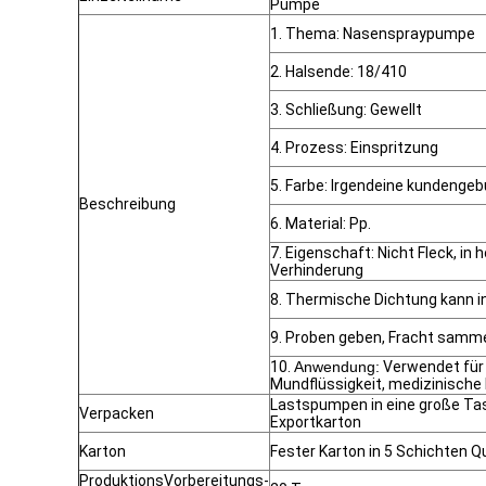
Pumpe
1. Thema: Nasenspraypumpe
2. Halsende: 18/410
3. Schließung: Gewellt
4. Prozess: Einspritzung
5. Farbe: Irgendeine kundenge
Beschreibung
6. Material: Pp.
7. Eigenschaft: Nicht Fleck, in
Verhinderung
8. Thermische Dichtung kann i
9. Proben geben, Fracht sammel
10.
Anwendung:
Verwendet für 
Mundflüssigkeit, medizinische 
Lastspumpen in eine große Ta
Verpacken
Exportkarton
Karton
Fester Karton in 5 Schichten Qu
ProduktionsVorbereitungs-