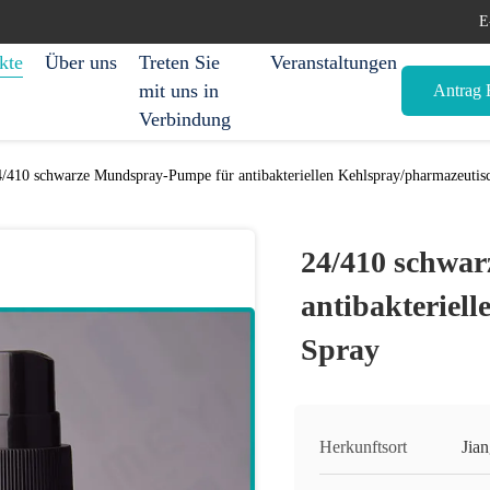
E
kte
Über uns
Treten Sie
Veranstaltungen
mit uns in
Antrag E
Verbindung
4/410 schwarze Mundspray-Pumpe für antibakteriellen Kehlspray/pharmazeutis
24/410 schwa
antibakteriel
Spray
Herkunftsort
Jia