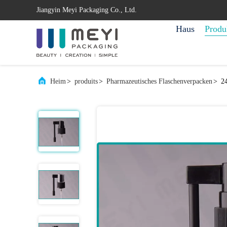
Jiangyin Meyi Packaging Co., Ltd.
Haus
Produ
Heim
>
produits
>
Pharmazeutisches Flaschenverpacken
>
2