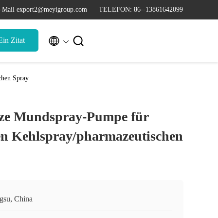
-Mail export2@meyigroup.com
TELEFON: 86--13861642099


in Zitat
chen Spray
rze Mundspray-Pumpe für
len Kehlspray/pharmazeutischen
ngsu, China