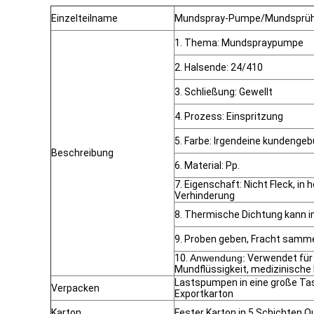
Einzelteilname
Mundspray-Pumpe/Mundsprühe
1. Thema: Mundspraypumpe
2. Halsende: 24/410
3. Schließung: Gewellt
4. Prozess: Einspritzung
5. Farbe: Irgendeine kundenge
Beschreibung
6. Material: Pp.
7. Eigenschaft: Nicht Fleck, in
Verhinderung
8. Thermische Dichtung kann i
9. Proben geben, Fracht sammel
10.
Anwendung:
Verwendet für 
Mundflüssigkeit, medizinische 
Lastspumpen in eine große Ta
Verpacken
Exportkarton
Karton
Fester Karton in 5 Schichten Qu