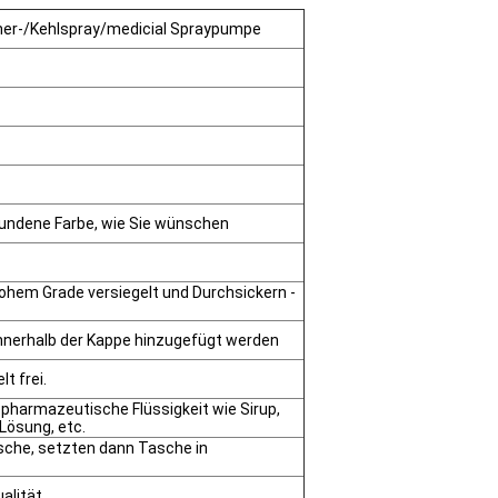
r-/Kehlspray/medicial Spraypumpe
bundene Farbe, wie Sie wünschen
 hohem Grade versiegelt und Durchsickern -
nnerhalb der Kappe hinzugefügt werden
t frei.
pharmazeutische Flüssigkeit wie Sirup,
Lösung, etc.
sche, setzten dann Tasche in
alität