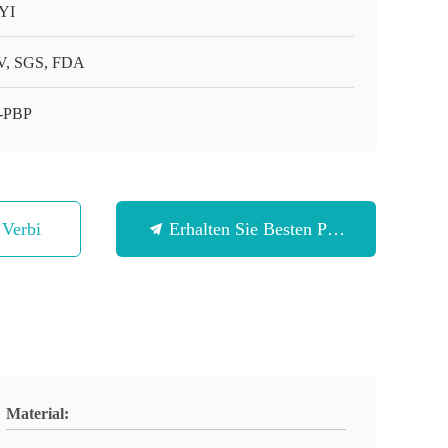
YI
, SGS, FDA
-PBP
n Verbindung
Erhalten Sie Besten Preis
Material: